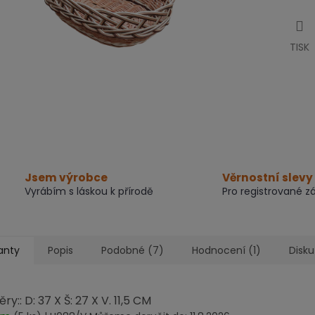
TISK
Jsem výrobce
Věrnostní slevy
Vyrábím s láskou k přírodě
Pro registrované z
anty
Popis
Podobné (7)
Hodnocení (1)
Disk
y:: D: 37 X Š: 27 X V. 11,5 CM