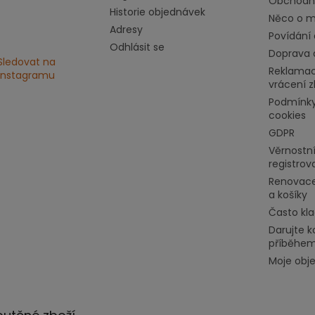
Obchodn
Historie objednávek
Něco o mě
Adresy
Povídání 
Odhlásit se
Doprava 
Sledovat na
Reklamac
Instagramu
vrácení z
Podmínky
cookies
GDPR
Věrnostní
registrov
Renovace
a košíky
Často kl
Darujte k
příběhe
Moje obj