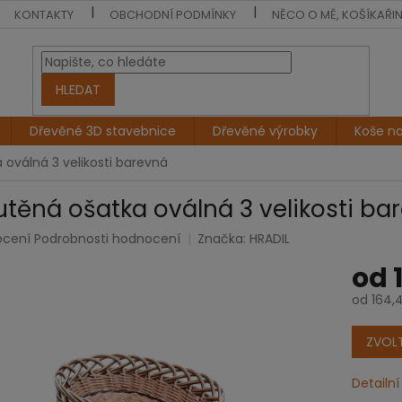
KONTAKTY
OBCHODNÍ PODMÍNKY
NĚCO O MĚ, KOŠÍKAŘI
HLEDAT
Dřevěné 3D stavebnice
Dřevěné výrobky
Koše n
 oválná 3 velikosti barevná
utěná ošatka oválná 3 velikosti ba
rné
ocení
Podrobnosti hodnocení
Značka:
HRADIL
cení
od
tu
od
164,
Měrná
cena:
ZVOLT
ček.
Detailn