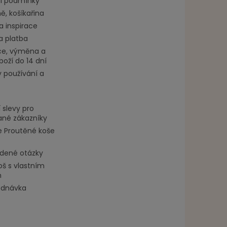
í podmínky
, košíkařina
a inspirace
a platba
e, výměna a
boží do 14 dní
 používání a
 slevy pro
ané zákazníky
 Proutěné koše
adené otázky
oš s vlastním
m
ednávka