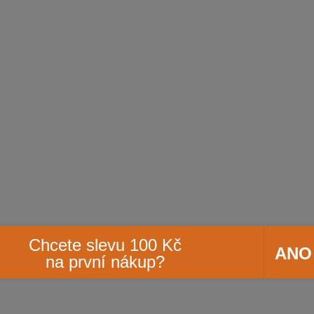
Chcete slevu 100 Kč
ANO
na první nákup?