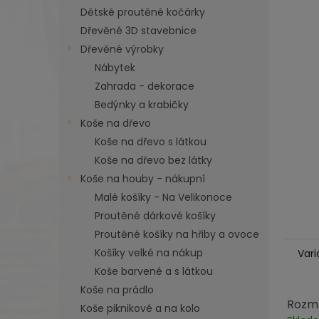
n
Dětské proutěné kočárky
e
Dřevěné 3D stavebnice
l
Dřevěné výrobky
Nábytek
Zahrada - dekorace
Bedýnky a krabičky
Koše na dřevo
Koše na dřevo s látkou
Koše na dřevo bez látky
Koše na houby - nákupní
Malé košíky - Na Velikonoce
Proutěné dárkové košíky
Proutěné košíky na hřiby a ovoce
Košíky velké na nákup
Vari
Koše barvené a s látkou
Koše na prádlo
Rozměr
Koše piknikové a na kolo