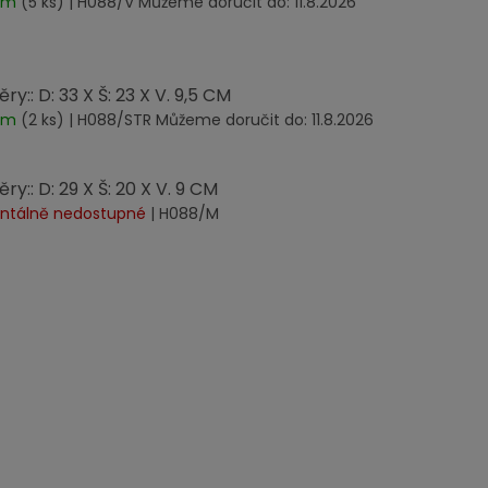
dem
(5 ks)
| H088/V
Můžeme doručit do:
11.8.2026
y:: D: 33 X Š: 23 X V. 9,5 CM
dem
(2 ks)
| H088/STR
Můžeme doručit do:
11.8.2026
y:: D: 29 X Š: 20 X V. 9 CM
tálně nedostupné
| H088/M