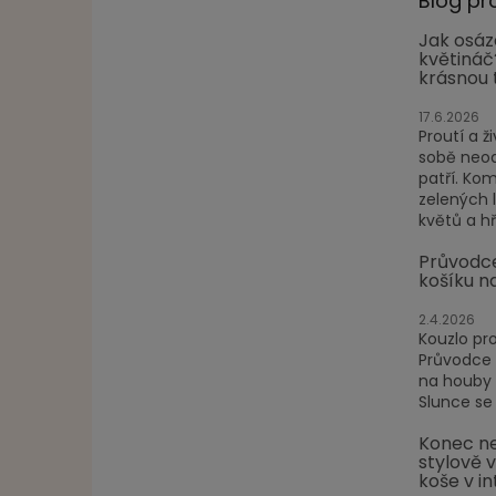
Blog pr
Jak osáz
květináč
krásnou 
17.6.2026
Proutí a ži
sobě neod
patří. Ko
zelených 
květů a hře
Průvodc
košíku n
2.4.2026
Kouzlo pr
Průvodce
na houby P
Slunce se 
Konec ne
stylově 
koše v in