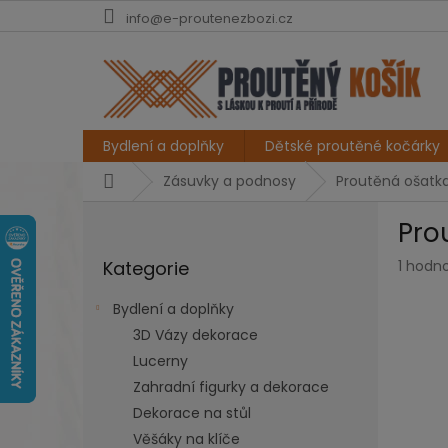
Přejít
info@e-proutenezbozi.cz
na
obsah
Bydlení a doplňky
Dětské proutěné kočárky
Domů
Zásuvky a podnosy
Proutěná ošatka
P
Pro
o
Přeskočit
s
Průmě
Kategorie
1 hodn
kategorie
t
hodno
r
produk
Bydlení a doplňky
a
je
3D Vázy dekorace
n
5,0
z
Lucerny
n
5
í
Zahradní figurky a dekorace
hvězdi
p
Dekorace na stůl
a
Věšáky na klíče