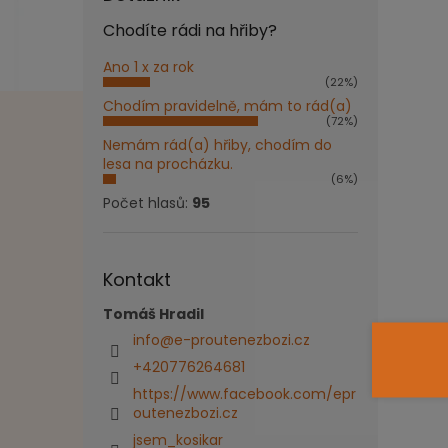
Chodíte rádi na hřiby?
Ano 1 x za rok
(22%)
Chodím pravidelně, mám to rád(a)
(72%)
Nemám rád(a) hřiby, chodím do
lesa na procházku.
(6%)
Počet hlasů:
95
Kontakt
Tomáš Hradil
info
@
e-proutenezbozi.cz
+420776264681
https://www.facebook.com/epr
outenezbozi.cz
jsem_kosikar