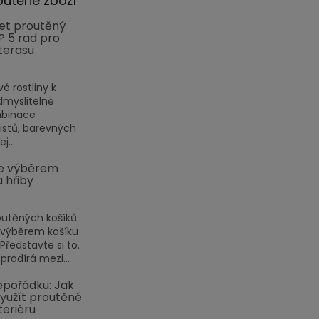
outěné zboží
et proutěný
? 5 rad pro
terasu
vé rostliny k
myslitelně
mbinace
listů, barevných
j...
e výběrem
a hřiby
outěných košíků:
 výběrem košíku
ředstavte si to.
prodírá mezi...
pořádku: Jak
využít proutěné
teriéru