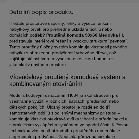
Detailní popis produktu
Hledáte prostorově úsporný, lehký a vysoce funkční
nábytkový prvek pro přehledné ukládání textilu nebo
domácích potřeb?
Proutěná komoda 90x60 Medovka III.
představuje interiérové řešení s vysokou strukturní pevností.
Tento proutěný úložný systém kombinuje vlastnosti pevného
nábytku s přirozenou prodyšností vrbového dřeva, což
zajišťuje stálost tvaru a vysokou estetickou hodnotu v
jakémkoliv obytném prostoru.
Víceúčelový proutěný komodový systém s
kombinovaným otevíráním
Model s kódovým označením H034 je zkonstruován pro
všestranné využití v ložnicích, šatnách, předsíních nebo
dětských pokojích. Úložný prostor je rozdělen do tří
samostatných oddílů s odlišnými mechanizmy přístupu –
kombinuje klasická otevíravá dvířka v horní a střední sekci a
s praktickým vyklápěcím systémem ve spodní části. Klíčovou
technickou vlastností přírodního proutěného materiálu je
stoprocentní prodyšnost. Neustálá přirozená cirkulace