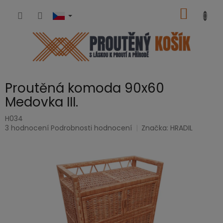
Přejít
NÁKUP
na
obsah
KOŠÍK
Proutěná komoda 90x60
Medovka III.
H034
Průměrné
3 hodnocení
Podrobnosti hodnocení
Značka:
HRADIL
hodnocení
produktu
je
5,0
z
5
hvězdiček.