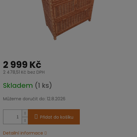
2 999 Kč
2 478,51 Kč bez DPH
Měrná
Skladem
(1 ks)
cena:
Můžeme doručit do:
12.8.2026
Přidat do košíku
Detailní informace