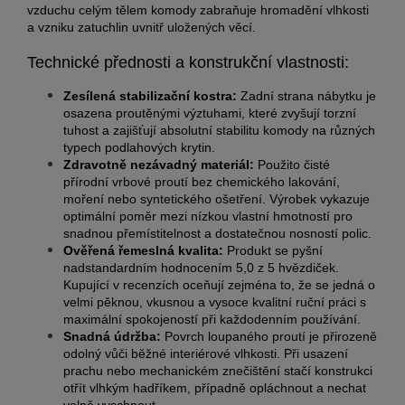
vzduchu celým tělem komody zabraňuje hromadění vlhkosti
a vzniku zatuchlin uvnitř uložených věcí.
Technické přednosti a konstrukční vlastnosti:
Zesílená stabilizační kostra:
Zadní strana nábytku je
osazena proutěnými výztuhami, které zvyšují torzní
tuhost a zajišťují absolutní stabilitu komody na různých
typech podlahových krytin.
Zdravotně nezávadný materiál:
Použito čisté
přírodní vrbové proutí bez chemického lakování,
moření nebo syntetického ošetření. Výrobek vykazuje
optimální poměr mezi nízkou vlastní hmotností pro
snadnou přemístitelnost a dostatečnou nosností polic.
Ověřená řemeslná kvalita:
Produkt se pyšní
nadstandardním hodnocením 5,0 z 5 hvězdiček.
Kupující v recenzích oceňují zejména to, že se jedná o
velmi pěknou, vkusnou a vysoce kvalitní ruční práci s
maximální spokojeností při každodenním používání.
Snadná údržba:
Povrch loupaného proutí je přirozeně
odolný vůči běžné interiérové vlhkosti. Při usazení
prachu nebo mechanickém znečištění stačí konstrukci
otřít vlhkým hadříkem, případně opláchnout a nechat
volně vyschnout.