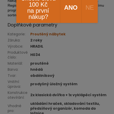
nákupním košíku automaticky aktivuje
doprava zdarma
.
100 Kč
Registrovaní uživatelé získávají trvalý přístup k věrnostnímu
ANO
NE
na první
programu se stálou
slevou 5 % až 20 %
na kompletní
sortiment.
nákup?
Doplňkové parametry
Kategorie
:
Proutěný nábytek
Záruka
:
2 roky
Výrobce
:
HRADIL
Produktové
H034
číslo
:
Materiál
:
proutěné
Barva
:
hnědá
Tvar
:
obdélníkový
Vnitřní
prodyšný úložný systém
úprava
:
Konstrukce
2x klasická dvířka + 1x vyklápěcí systém
otevírání
:
ukládání hraček, skladování textilu,
Vhodné
předsíňový organizér, komoda do
pro
:
ložnice