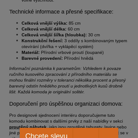
Technické informace a přesné specifikace:
Celková vnější výška:
85 cm
Celková vnější délka:
60 cm
Celková vnější šířka (hloubka):
30 cm
Konstrukční řešení:
3 oddíly s kombinovaným typem
otevírání (dvířka + vyklápěcí systém)
Materiál:
Přírodní vrbové proutí (loupané)
Barevné provedení:
Přírodní hnědá
Informační poznámka k parametrům: Vzhledem k povaze
ručního kusového zpracování z přírodního materiálu se
mohou finální rozměry v toleranci několika procent a přesný
barevný odstín hnědého proutí u jednotlivých kusů drobně
lišit. Každá komoda je originální solitér.
Doporučení pro úspěšnou organizaci domova:
Pro designové sjednocení interiéru doporučujeme tuto
komodu kombinovat s dalšími prvky z naší nabídky v sekci
proutěný nábytek
, jako jsou proutěné taburety, lavice nebo
jiné police. Při celkové hodnotě objednávky nad 2000 Kč se v
Chcete slevu