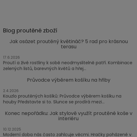
Blog proutěné zboží
Jak osázet proutěný květináč? 5 rad pro krásnou
terasu
17.6.2026
Proutí a živé rostliny k sobě neodmyslitelně patří. Kombinace
zelených listů, barevných květů a hřej...
Průvodce výběrem košíku na hřiby
2.4.2026
Kouzlo proutěných košíků: Průvodce výběrem košíku na
houby Představte si to. Slunce se prodírá mezi...
Konec nepořádku: Jak stylově využít proutěné koše v
interiéru
10.12.2025
Moderní doba nás často zahlcuje věcmi. Hračky poházené v