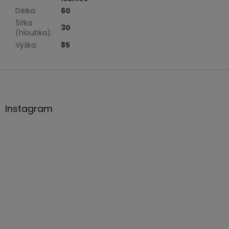
Délka
:
60
Šířka
30
(hloubka)
:
Výška
:
85
Z
á
p
a
Instagram
t
í