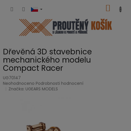
Přejít
NÁKUP
na
obsah
KOŠÍK
Dřevěná 3D stavebnice
mechanického modelu
Compact Racer
UG70147
Průměrné
Neohodnoceno
Podrobnosti hodnocení
hodnocení
Značka:
UGEARS MODELS
produktu
je
0,0
z
5
hvězdiček.