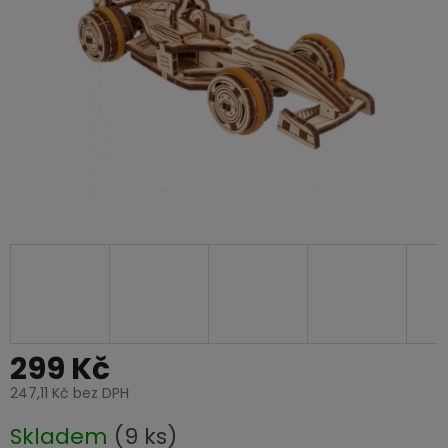
299 Kč
247,11 Kč bez DPH
Měrná
Skladem
(9 ks)
cena: