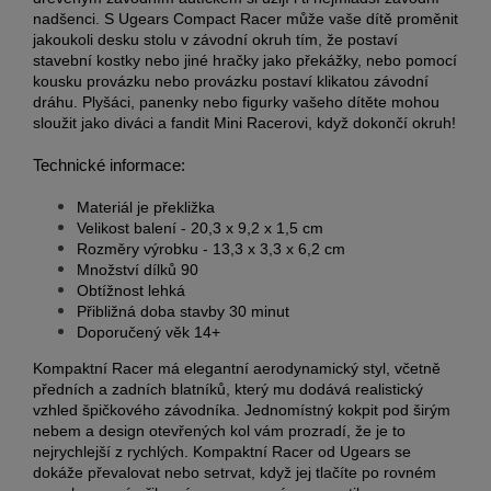
nadšenci.
S Ugears Compact Racer může vaše dítě proměnit
jakoukoli desku stolu v závodní okruh tím, že postaví
stavební kostky nebo jiné hračky jako překážky, nebo pomocí
kousku provázku nebo provázku postaví klikatou závodní
dráhu.
Plyšáci, panenky nebo figurky vašeho dítěte mohou
sloužit jako diváci a fandit Mini Racerovi, když dokončí okruh!
Technické informace:
Materiál je
překližka
Velikost
balení
- 20,3 x 9,2 x 1,5 cm
Rozměry výrobku -
13,3 x 3,3 x 6,2 cm
Množství dílků 90
Obtížnost lehká
Přibližná doba stavby 30 minut
Doporučený věk 14+
Kompaktní Racer má elegantní aerodynamický styl, včetně
předních a zadních blatníků, který mu dodává realistický
vzhled špičkového závodníka.
Jednomístný kokpit pod širým
nebem a design otevřených kol vám prozradí, že je to
nejrychlejší z rychlých.
Kompaktní Racer od Ugears se
dokáže převalovat nebo setrvat, když jej tlačíte po rovném