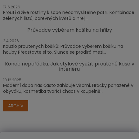
17.6.2026
Proutí a živé rostliny k sobě neodmyslitelně patří. Kombinace
zelených listů, barevných květů a hřej...
Průvodce výběrem košíku na hřiby
2.4.2026
Kouzlo proutěných košíků: Průvodce výběrem košíku na
houby Představte si to. Slunce se prodírá mezi...
Konec nepořádku: Jak stylově využít proutěné koše v
interiéru
10.12.2025
Moderní doba nás často zahlcuje věcmi. Hračky poházené v
obýváku, kosmetika tvořící chaos v koupelně...
ARCHIV