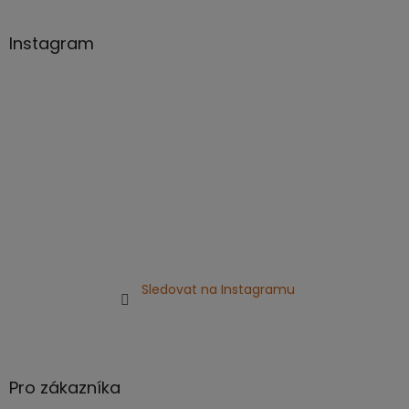
á
p
a
Instagram
t
í
Sledovat na Instagramu
Pro zákazníka