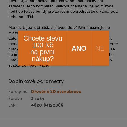
povrchu, a má přilnavé pogumované pneumatiky pro
zatáčení.
Jeho kompaktní velikost znamená, že ho můžete
hodit do kapsy bundy pro závodní dobrodružství u kamaráda
nebo na hřišti.
Modely Ugears představují úvod do většího fascinujícího
světa 3D puzzle Ugears, stavebnic pro vlastní potřebu,
Chcete slevu
automatů, robotů, dřevěných krabic na puzzle a stavebnic
100 Kč
modelů STEM Lab.
Jak se vaše dítě učí stavět tyto nádherné
ANO
NE
hračky, bude si budovat mechanické schopnosti a zapojí se
na první
do imaginativní hry.
Uvolněte vnitřního inženýra a vnitřního
nákup?
umělce svého dítěte tím, že mu dáte k narozeninám nebo
svátku Compact Racer!
Doplňkové parametry
Kategorie
:
Dřevěné 3D stavebnice
Záruka
:
2 roky
EAN
:
4820184122086
Z