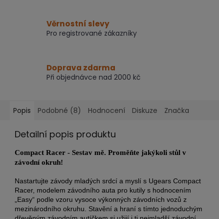
Věrnostní slevy
Pro registrované zákazníky
Doprava zdarma
Při objednávce nad 2000 kč
Popis
Podobné (8)
Hodnocení
Diskuze
Značka
Detailní popis produktu
Compact Racer
-
Sestav mě. Proměňte jakýkoli stůl v
závodní okruh!
Nastartujte závody mladých srdcí a myslí s Ugears Compact
Racer, modelem závodního auta pro kutily s hodnocením
„Easy“ podle vzoru vysoce výkonných závodních vozů z
mezinárodního okruhu.
Stavění a hraní s tímto jednoduchým
dřevěným závodním autíčkem si užijí i ti nejmladší závodní