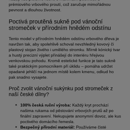
prémiového vrbového proutí, což zaručuje mimořádnou
pevnost a dlouhou životnost.
Poctivá proutěná sukně pod vánoční
stromeček v přírodním hnědém odstínu
Tento model v přírodním hnědém odstínu vrbového dřeva je
navržen tak, aby spolehlivě schoval nevzhledný kovový či
plastový stojan živého i umělého stromku. Mírně kónický tvar
a hustý precizní výplet přinášejí do interiéru hřejivou
venkovskou pohodu. Kromě estetické funkce je tato sukně
také praktickým pomocníkem při úklidu – pomáha udržet
opadané jehličí na jednom místě kolem kmenu, odkud ho
pak snadno vysajete.
Proč zvolit vánoční sukýnku pod stromeček z
naší české dílny?
100% česká ruční výroba:
Každý kryt prochází
našima rukama od pěstování vrbových prutů až po
finální zapravení. Nekupujete anonymní dovoz, ale kus
poctivého domácího řemesla.
Bezpečný přírodní materiál:
Používáme čisté