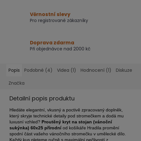
Věrnostní slevy
Pro registrované zákazníky
Doprava zdarma
Při objednávce nad 2000 kč
Popis
Podobné (4)
Videa (1)
Hodnocení (1)
Diskuze
Značka
Detailní popis produktu
Hledáte elegantní, vkusný a poctivě zpracovaný doplněk,
který skryje technické detaily pod stromečkem a dodá mu
luxusní vzhled?
Proutěný kryt na stojan (vánoční
sukýnka) 60x25 přírodní
od košíkáře Hradila promění
spodní část vašeho vánočního stromečku v umělecké dílo.
Každý kus pleteme ručně s maximální pečlivostí z