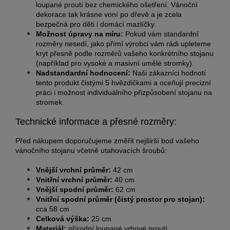
loupané proutí bez chemického ošetření. Vánoční
dekorace tak krásne voní po dřevě a je zcela
bezpečná pro děti i domácí mazlíčky.
Možnost úpravy na míru:
Pokud vám standardní
rozměry nesedí, jako přímí výrobci vám rádi upleteme
kryt přesně podle rozměrů vašeho konkrétního stojanu
(například pro vysoké a masivní umělé stromky).
Nadstandardní hodnocení:
Naši zákazníci hodnotí
tento produkt čistými 5 hvězdičkami a oceňují precizní
práci i možnost individuálního přizpůsobení stojanu na
stromek.
Technické informace a přesné rozměry:
Před nákupem doporučujeme změřit nejširší bod vašeho
vánočního stojanu včetně utahovacích šroubů:
Vnější vrchní průměr:
42 cm
Vnitřní vrchní průměr:
40 cm
Vnější spodní průměr:
62 cm
Vnitřní spodní průměr (čistý prostor pro stojan):
cca 58 cm
Celková výška:
25 cm
Materiál:
přírodní loupané vrbové proutí