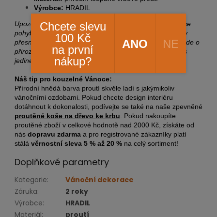
Výrobce:
HRADIL
Chcete slevu
Upozornění pro zákazníky: Čistý vnitřní spodní průměr se
pohybuje kolem 58 cm. Celkový vnější průměr není vždy
100 Kč
ANO
NE
přesně 62 cm, ale mírně se liší podle tloušťky proutků. Jde o
na první
přirozenou vlastnost ruční práce, díky které je každý kus
nákup?
jedinečný originál.
Náš tip pro kouzelné Vánoce:
Přírodní hnědá barva proutí skvěle ladí s jakýmikoliv
vánočními ozdobami. Pokud chcete design interiéru
dotáhnout k dokonalosti, podívejte se také na naše zpevněné
proutěné koše na dřevo ke krbu
. Pokud nakoupíte
proutěné zboží v celkové hodnotě nad 2000 Kč, získáte od
nás
dopravu zdarma
a pro registrované zákazníky platí
stálá
věrnostní sleva 5 % až 20 %
na celý sortiment!
Doplňkové parametry
Kategorie
:
Vánoční dekorace
Záruka
:
2 roky
Výrobce
:
HRADIL
Materiál
:
proutí