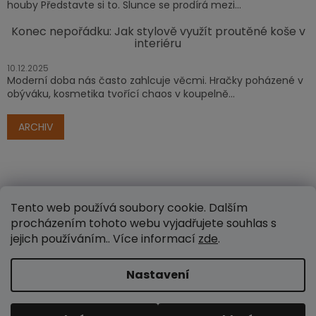
houby Představte si to. Slunce se prodírá mezi...
Konec nepořádku: Jak stylově využít proutěné koše v
interiéru
10.12.2025
Moderní doba nás často zahlcuje věcmi. Hračky poházené v
obýváku, kosmetika tvořící chaos v koupelně...
ARCHIV
Tento web používá soubory cookie. Dalším
procházením tohoto webu vyjadřujete souhlas s
jejich používáním.. Více informací
zde
.
Vytvořil Shoptet
Nastavení
Copyright 2026
www.e-proutenezbozi.cz
. Všechna