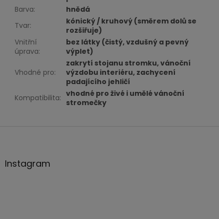
Barva
:
hnědá
kónický / kruhový (směrem dolů se
Tvar
:
rozšiřuje)
Vnitřní
bez látky (čistý, vzdušný a pevný
úprava
:
výplet)
zakrytí stojanu stromku, vánoční
Vhodné pro
:
výzdobu interiéru, zachycení
padajícího jehličí
vhodné pro živé i umělé vánoční
Kompatibilita
:
stromečky
Z
á
p
a
Instagram
t
í