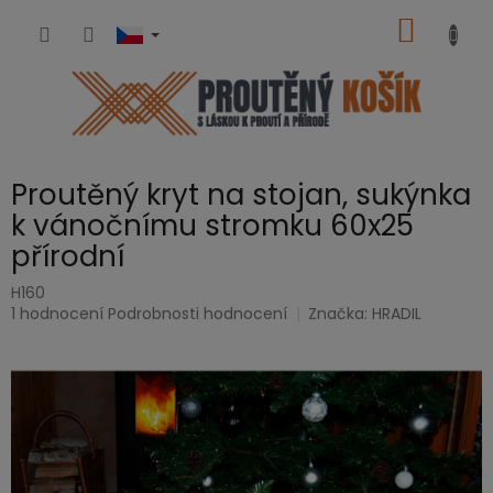
Přejít
NÁKUP
na
obsah
KOŠÍK
Proutěný kryt na stojan, sukýnka
k vánočnímu stromku 60x25
přírodní
H160
Průměrné
1 hodnocení
Podrobnosti hodnocení
Značka:
HRADIL
hodnocení
produktu
je
5,0
z
5
hvězdiček.