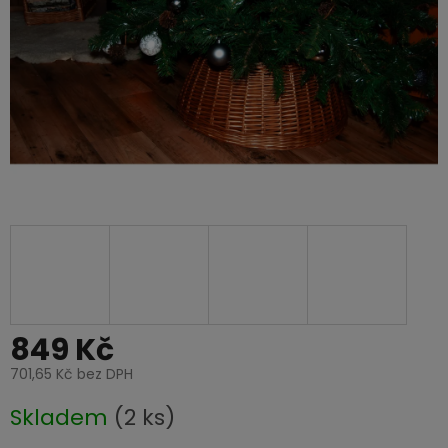
849 Kč
701,65 Kč bez DPH
Měrná
Skladem
(2 ks)
cena: