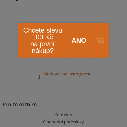
t
í
Chcete slevu
100 Kč
ANO
NE
na první
nákup?
Sledovat na Instagramu
Pro zákazníka
Kontakty
Obchodní podmínky