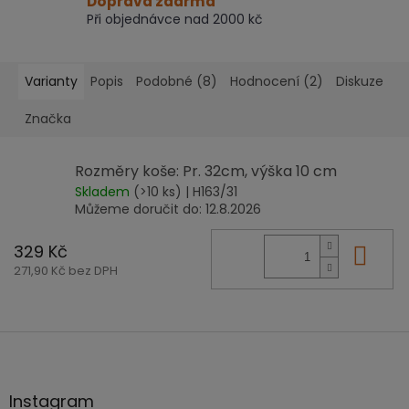
Doprava zdarma
Při objednávce nad 2000 kč
Varianty
Popis
Podobné (8)
Hodnocení (2)
Diskuze
Značka
Rozměry koše: Pr. 32cm, výška 10 cm
Skladem
(>10 ks)
| H163/31
Můžeme doručit do:
12.8.2026
329 Kč
Do 
271,90 Kč bez DPH
Z
á
p
a
Instagram