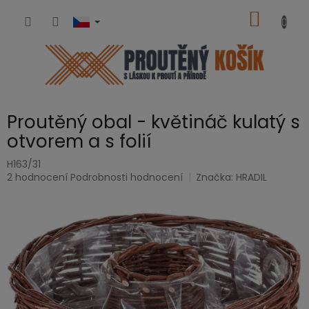
Přejít
NÁKUP
na
obsah
KOŠÍK
Proutěný obal - květináč kulatý s
otvorem a s folií
H163/31
Průměrné
2 hodnocení
Podrobnosti hodnocení
Značka:
HRADIL
hodnocení
produktu
je
5,0
z
5
hvězdiček.