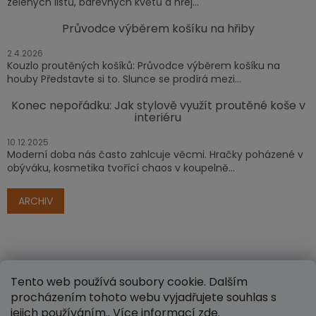
zelených listů, barevných květů a hřej...
Průvodce výběrem košíku na hřiby
2.4.2026
Kouzlo proutěných košíků: Průvodce výběrem košíku na
houby Představte si to. Slunce se prodírá mezi...
Konec nepořádku: Jak stylově využít proutěné koše v
interiéru
10.12.2025
Moderní doba nás často zahlcuje věcmi. Hračky poházené v
obýváku, kosmetika tvořící chaos v koupelně...
ARCHIV
Tento web používá soubory cookie. Dalším
procházením tohoto webu vyjadřujete souhlas s
jejich používáním.. Více informací
zde
.