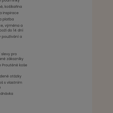
í podmínky
, košíkařina
a inspirace
a platba
e, výměna a
boží do 14 dní
 používání a
 slevy pro
ané zákazníky
 Proutěné koše
adené otázky
oš s vlastním
m
ednávka