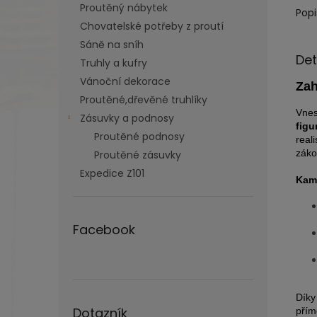
Proutěný nábytek
Popi
Chovatelské potřeby z proutí
Sáně na sníh
Det
Truhly a kufry
Vánoční dekorace
Zah
Proutěné,dřevěné truhlíky
Vnes
Zásuvky a podnosy
figu
Proutěné podnosy
real
záko
Proutěné zásuvky
Expedice Z101
Kam 
Facebook
Díky
Dotazník
přím