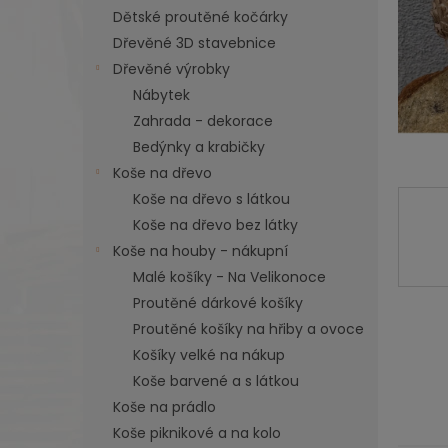
n
Dětské proutěné kočárky
e
Dřevěné 3D stavebnice
l
Dřevěné výrobky
Nábytek
Zahrada - dekorace
Bedýnky a krabičky
Koše na dřevo
Koše na dřevo s látkou
Koše na dřevo bez látky
Koše na houby - nákupní
Malé košíky - Na Velikonoce
Proutěné dárkové košíky
Proutěné košíky na hřiby a ovoce
Košíky velké na nákup
Koše barvené a s látkou
Koše na prádlo
Koše piknikové a na kolo