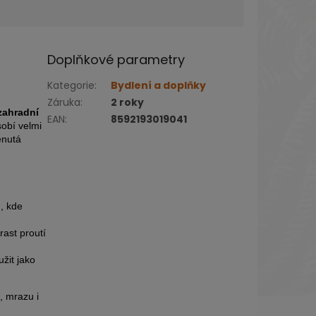
Doplňkové parametry
Kategorie
:
Bydlení a doplňky
Záruka
:
2 roky
zahradní
EAN
:
8592193019041
obí velmi
enutá
, kde
rast proutí
žit jako
, mrazu i