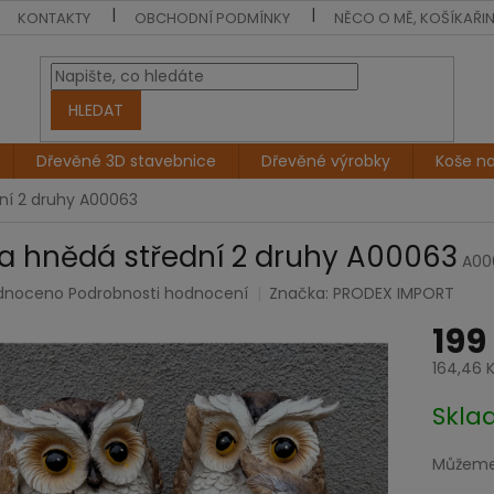
KONTAKTY
OBCHODNÍ PODMÍNKY
NĚCO O MĚ, KOŠÍKAŘI
HLEDAT
Dřevěné 3D stavebnice
Dřevěné výrobky
Koše n
ní 2 druhy A00063
a hnědá střední 2 druhy A00063
A00
rné
dnoceno
Podrobnosti hodnocení
Značka:
PRODEX IMPORT
cení
199
tu
164,46 
Měrná
Skl
cena:
ček.
Můžeme 