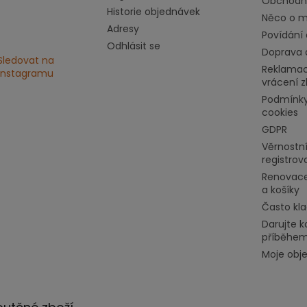
Obchodn
Historie objednávek
Něco o mě
Adresy
Povídání 
Odhlásit se
Doprava 
Sledovat na
Reklamac
Instagramu
vrácení z
Podmínky
cookies
GDPR
Věrnostní
registrov
Renovace
a košíky
Často kl
Darujte k
příběhe
Moje obj