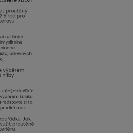
outěné zboží
et proutěný
? 5 rad pro
terasu
vé rostliny k
myslitelně
mbinace
listů, barevných
j...
e výběrem
a hřiby
outěných košíků:
 výběrem košíku
ředstavte si to.
prodírá mezi...
pořádku: Jak
využít proutěné
teriéru