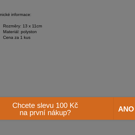
nické informace:
Rozměry: 13 x 11cm
Materiál: polyston
Cena za 1 kus
Chcete slevu 100 Kč
ANO
na první nákup?