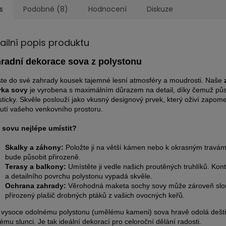
s
Podobné (8)
Hodnocení
Diskuze
ailní popis produktu
radní dekorace sova z polystonu
te do své zahrady kousek tajemné lesní atmosféry a moudrosti. Naše
rka sovy
je vyrobena s maximálním důrazem na detail, díky čemuž půs
isticky. Skvěle poslouží jako vkusný designový prvek, který oživí zapom
utí vašeho venkovního prostoru.
sovu nejlépe umístit?
Skalky a záhony:
Položte ji na větší kámen nebo k okrasným travám
bude působit přirozeně.
Terasy a balkony:
Umístěte ji vedle našich proutěných truhlíků. Kont
a detailního povrchu polystonu vypadá skvěle.
Ochrana zahrady:
Věrohodná maketa sochy sovy může zároveň slou
přirozený plašič drobných ptáků z vašich ovocných keřů.
 vysoce odolnému polystonu (umělému kameni) sova hravě odolá dešti
ému slunci. Je tak ideální dekorací pro celoroční dělání radosti.