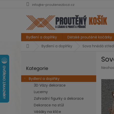
Přejít
info@e-proutenezbozi.cz
na
obsah
Bydlení a doplňky
Dětské proutěné kočárky
Domů
Bydlení a doplňky
Sova hnědá střed
P
Sov
o
Přeskočit
s
Průmě
Kategorie
Neoho
kategorie
t
hodno
r
produk
Bydlení a doplňky
a
je
3D Vázy dekorace
n
0,0
z
Lucerny
n
5
í
Zahradní figurky a dekorace
hvězdi
p
Dekorace na stůl
a
Věšáky na klíče