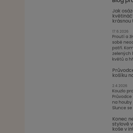
Blog pr
Jak osáz
květináč
krásnou 
17.6.2026
Proutí a ži
sobě neod
patří. Ko
zelených 
květů a hře
Průvodc
košíku n
2.4.2026
Kouzlo pr
Průvodce
na houby P
Slunce se 
Konec ne
stylově 
koše v in