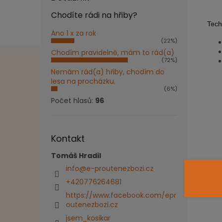
Chodíte rádi na hřiby?
Tech
Ano 1 x za rok
(22%)
Chodím pravidelně, mám to rád(a)
(72%)
Nemám rád(a) hřiby, chodím do
lesa na procházku.
(6%)
Počet hlasů:
96
Kontakt
Tomáš Hradil
info
@
e-proutenezbozi.cz
+420776264681
https://www.facebook.com/epr
outenezbozi.cz
jsem_kosikar