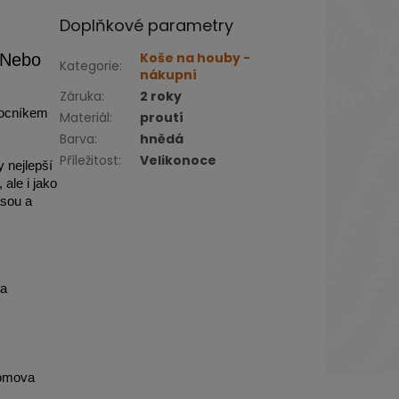
Doplňkové parametry
Koše na houby -
? Nebo
Kategorie
:
nákupní
Záruka
:
2 roky
mocníkem
Materiál
:
proutí
Barva
:
hnědá
Příležitost
:
Velikonoce
y nejlepší
 ale i jako
ásou a
 a
domova