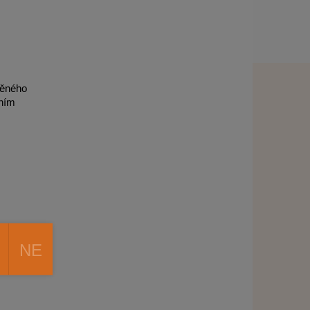
těného
ením
NE