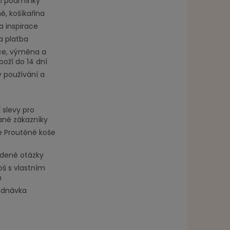
í podmínky
, košíkařina
a inspirace
a platba
e, výměna a
boží do 14 dní
 používání a
 slevy pro
ané zákazníky
 Proutěné koše
adené otázky
oš s vlastním
m
ednávka