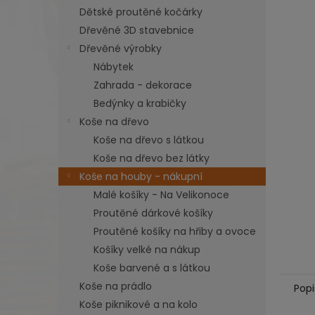
n
Dětské proutěné kočárky
e
Dřevěné 3D stavebnice
l
Dřevěné výrobky
Nábytek
Zahrada - dekorace
Bedýnky a krabičky
Koše na dřevo
Koše na dřevo s látkou
Koše na dřevo bez látky
Koše na houby - nákupní
Malé košíky - Na Velikonoce
Proutěné dárkové košíky
Proutěné košíky na hřiby a ovoce
Košíky velké na nákup
Koše barvené a s látkou
Koše na prádlo
Popi
Koše piknikové a na kolo