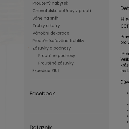
Proutěný nábytek
Det
Chovatelské potřeby z proutí
Sáně na sníh
Hle
per
Truhly a kufry
Vánoční dekorace
Práv
Proutěné,dřevěné truhlíky
pro 
Zásuvky a podnosy
Poři
Proutěné podnosy
Veli
Proutěné zásuvky
krás
Expedice Z101
trad
Důvo
Facebook
Dotazník