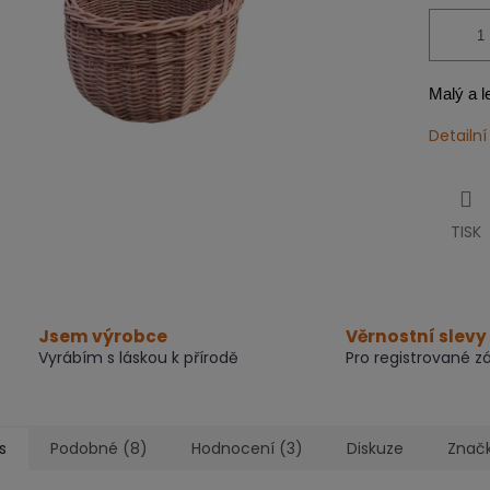
Malý a l
Detailn
TISK
Jsem výrobce
Věrnostní slevy
Vyrábím s láskou k přírodě
Pro registrované z
s
Podobné (8)
Hodnocení (3)
Diskuze
Znač