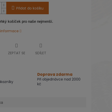
Přidat do košíku
ehký košíček pro naše nejmenší.
í informace
ZEPTAT SE
SDÍLET
Doprava zdarma
Při objednávce nad 2000
ákazníky
kč
ka