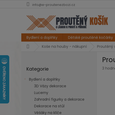
Přejít
info@e-proutenezbozi.cz
na
obsah
Bydlení a doplňky
Dětské proutěné kočárky
Domů
Koše na houby - nákupní
Proutěný 
P
Pro
o
Přeskočit
s
Průmě
Kategorie
3 hodn
kategorie
t
hodno
r
produk
Bydlení a doplňky
a
je
3D Vázy dekorace
n
5,0
z
Lucerny
n
5
í
Zahradní figurky a dekorace
hvězdi
p
Dekorace na stůl
a
Věšáky na klíče