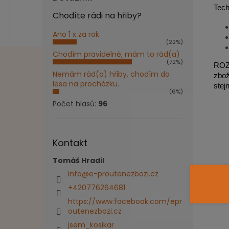
Tech
Chodíte rádi na hřiby?
Ano 1 x za rok
(22%)
Chodím pravidelně, mám to rád(a)
(72%)
ROZM
Nemám rád(a) hřiby, chodím do
zbož
lesa na procházku.
stej
(6%)
Počet hlasů:
96
Kontakt
Tomáš Hradil
info
@
e-proutenezbozi.cz
+420776264681
https://www.facebook.com/epr
outenezbozi.cz
jsem_kosikar