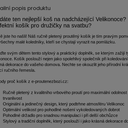
ailní popis produktu
dáte ten nejlepší koš na nadcházející Velikonoce
fektní košík pro družičky na svatbu?
ě jste ho našli! Náš ručně pletený proutěný košík je tím pravým po
všechny malé koledníky, kteří se chystají vyrazit na pomlázku.
ďte svým dětem tento stylový a praktický doplněk, se kterým zažijí t
konoce. Košík poslouží nejen jako spolehlivý společník při koledování,
ná dekorace do vašeho domova. Nechte se okouzlit jeho přírodní kr
icí ručního řemesla.
dy proč košík z e-proutenezbozi.cz:
Ručně pletený z kvalitního vrbového proutí pro maximální odolnost
trvanlivost
Originální a jedinečný design, který podtrhne atmosféru Velikonoc
Optimální velikost pro pohodlné nošení vykoledovaných dobrot
Pohodlné držadlo pro snadnou manipulaci i při delší obchůzce
Stylový a tradiční doplněk, který poslouží i jako krásná dekorace 