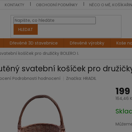
KONTAKTY
OBCHODNÍ PODMÍNKY
NĚCO O MĚ, KOŠÍKAŘI
HLEDAT
Dřevěné 3D stavebnice
Dřevěné výrobky
Koše n
svatební košíček pro družičky BOLERO I.
utěný svatební košíček pro družičky
rné
ocení
Podrobnosti hodnocení
Značka:
HRADIL
cení
199
tu
164,46 
Měrná
Skl
cena:
ček.
Můžeme 