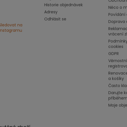
Obchodn
Historie objednávek
Něco o mě
Adresy
Povídání 
Odhlásit se
Doprava 
Sledovat na
Reklamac
Instagramu
vrácení z
Podmínky
cookies
GDPR
Věrnostní
registrov
Renovace
a košíky
Často kl
Darujte k
příběhe
Moje obj