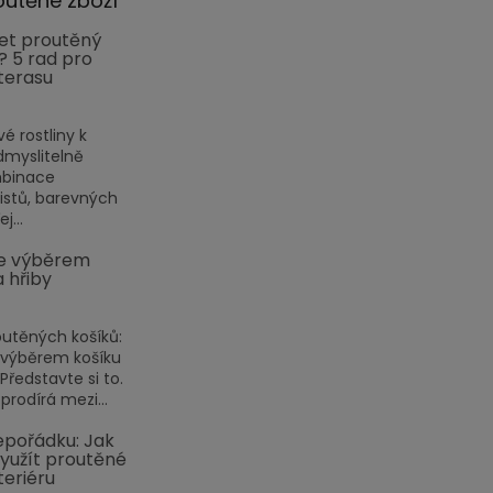
outěné zboží
et proutěný
? 5 rad pro
terasu
vé rostliny k
myslitelně
mbinace
listů, barevných
j...
e výběrem
a hřiby
outěných košíků:
 výběrem košíku
ředstavte si to.
prodírá mezi...
pořádku: Jak
využít proutěné
teriéru