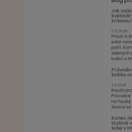
Blog pr
Jak osáz
květináč
krásnou 
17.6.2026
Proutí a ži
sobě neod
patří. Ko
zelených 
květů a hře
Průvodc
košíku n
2.4.2026
Kouzlo pr
Průvodce
na houby P
Slunce se 
Konec ne
stylově 
koše v in