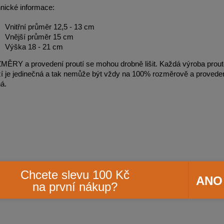
nické informace:
Vnitřní průměr 12,5 - 13 cm
Vnější průměr 15 cm
Výška 18 - 21 cm
ĚRY a provedení proutí se mohou drobně lišit. Každá výroba prou
í je jedinečná a tak nemůže být vždy na 100% rozměrově a proved
ná.
Chcete slevu 100 Kč
ANO
na první nákup?