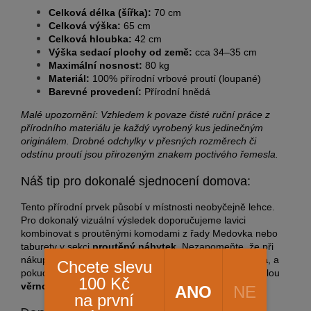
Celková délka (šířka):
70 cm
Celková výška:
65 cm
Celková hloubka:
42 cm
Výška sedací plochy od země:
cca 34–35 cm
Maximální nosnost:
80 kg
Materiál:
100% přírodní vrbové proutí (loupané)
Barevné provedení:
Přírodní hnědá
Malé upozornění: Vzhledem k povaze čisté ruční práce z
přírodního materiálu je každý vyrobený kus jedinečným
originálem. Drobné odchylky v přesných rozměrech či
odstínu proutí jsou přirozeným znakem poctivého řemesla.
Náš tip pro dokonalé sjednocení domova:
Tento přírodní prvek působí v místnosti neobyčejně lehce.
Pro dokonalý vizuální výsledek doporučujeme lavici
kombinovat s proutěnými komodami z řady Medovka nebo
taburety v sekci
proutěný nábytek
. Nezapomeňte, že při
nákupu nad 2000 Kč od nás získáváte
dopravu zdarma
, a
Chcete slevu
pokud dokončíte rychlou registraci, okamžitě získáte stálou
100 Kč
věrnostní slevu 5 % až 20 %
na celý sortiment!
ANO
NE
na první