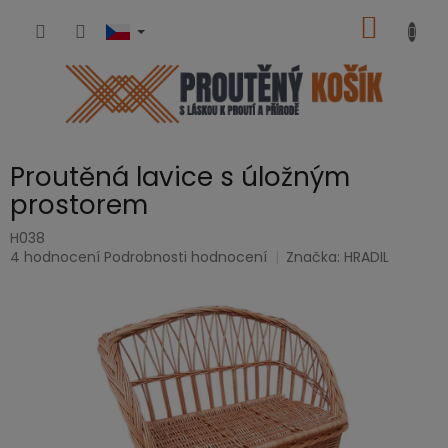
Přejít
NÁKUP
na
obsah
KOŠÍK
Proutěná lavice s úložným
prostorem
H038
Průměrné
4 hodnocení
Podrobnosti hodnocení
Značka:
HRADIL
hodnocení
produktu
je
5,0
z
5
hvězdiček.