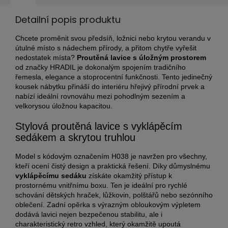
Detailní popis produktu
Chcete proměnit svou předsíň, ložnici nebo krytou verandu v
útulné místo s nádechem přírody, a přitom chytře vyřešit
nedostatek místa?
Proutěná lavice s úložným prostorem
od značky HRADIL je dokonalým spojením tradičního
řemesla, elegance a stoprocentní funkčnosti. Tento jedinečný
kousek nábytku přináší do interiéru hřejivý přírodní prvek a
nabízí ideální rovnováhu mezi pohodlným sezením a
velkorysou úložnou kapacitou.
Stylová proutěná lavice s vyklápěcím
sedákem a skrytou truhlou
Model s kódovým označením H038 je navržen pro všechny,
kteří ocení čistý design a praktická řešení. Díky důmyslnému
vyklápěcímu sedáku
získáte okamžitý přístup k
prostornému vnitřnímu boxu. Ten je ideální pro rychlé
schování dětských hraček, lůžkovin, polštářů nebo sezónního
oblečení. Zadní opěrka s výrazným obloukovým výpletem
dodává lavici nejen bezpečenou stabilitu, ale i
charakteristický retro vzhled, který okamžitě upoutá