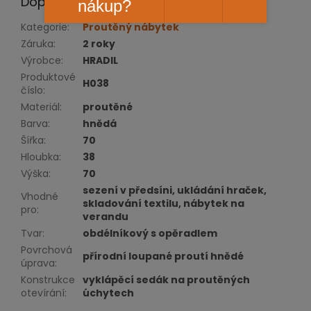
Doplňkové parametry
nákup?
Kategorie
:
Proutěný nábytek
Záruka
:
2 roky
Výrobce
:
HRADIL
Produktové
H038
číslo
:
Materiál
:
proutěné
Barva
:
hnědá
Šířka
:
70
Hloubka
:
38
Výška
:
70
sezení v předsíni, ukládání hraček,
Vhodné
skladování textilu, nábytek na
pro
:
verandu
Tvar
:
obdélníkový s opěradlem
Povrchová
přírodní loupané proutí hnědé
úprava
:
Konstrukce
vyklápěcí sedák na proutěných
otevírání
:
úchytech