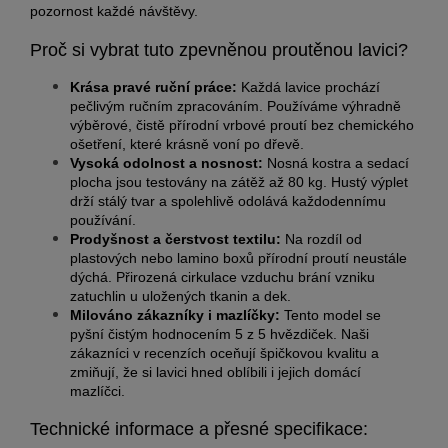
pozornost každé návštěvy.
Proč si vybrat tuto zpevněnou proutěnou lavici?
Krása pravé ruční práce:
Každá lavice prochází
pečlivým ručním zpracováním. Používáme výhradně
výběrové, čistě přírodní vrbové proutí bez chemického
ošetření, které krásně voní po dřevě.
Vysoká odolnost a nosnost:
Nosná kostra a sedací
plocha jsou testovány na zátěž až 80 kg. Hustý výplet
drží stálý tvar a spolehlivě odolává každodennímu
používání.
Prodyšnost a čerstvost textilu:
Na rozdíl od
plastových nebo lamino boxů přírodní proutí neustále
dýchá. Přirozená cirkulace vzduchu brání vzniku
zatuchlin u uložených tkanin a dek.
Milováno zákazníky i mazlíčky:
Tento model se
pyšní čistým hodnocením 5 z 5 hvězdiček. Naši
zákazníci v recenzích oceňují špičkovou kvalitu a
zmiňují, že si lavici hned oblíbili i jejich domácí
mazlíčci.
Technické informace a přesné specifikace: