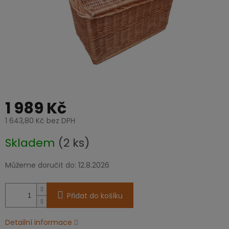
1 989 Kč
1 643,80 Kč bez DPH
Měrná
Skladem
(2 ks)
cena:
Můžeme doručit do:
12.8.2026
Přidat do košíku
Detailní informace