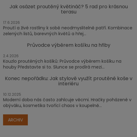
Jak osázet proutěný květináč? 5 rad pro krásnou
terasu
17.6.2026
Proutí a živé rostliny k sobě neodmyslitelně patří. Kombinace
zelených listů, barevných květů a hřej...
Průvodce výběrem košíku na hřiby
2.4.2026
Kouzlo proutěných košíků: Průvodce výběrem košíku na
houby Představte si to. Slunce se prodírá mezi...
Konec nepořádku: Jak stylově využít proutěné koše v
interiéru
10.12.2025
Moderní doba nás často zahlcuje věcmi. Hračky poházené v
obýváku, kosmetika tvořící chaos v koupelně...
ARCHIV