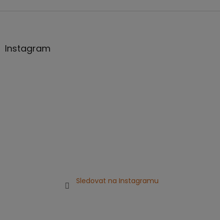
Z
á
p
a
Instagram
t
í
Sledovat na Instagramu