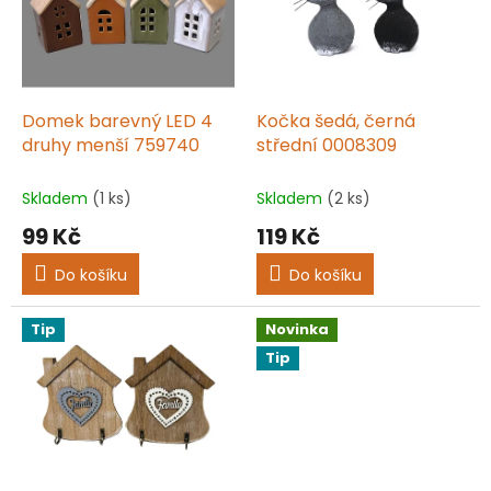
i
r
s
o
p
d
r
u
o
k
d
t
Domek barevný LED 4
Kočka šedá, černá
u
ů
druhy menší 759740
střední 0008309
k
t
Skladem
(1 ks)
Skladem
(2 ks)
ů
99 Kč
119 Kč
Do košíku
Do košíku
Tip
Novinka
Tip