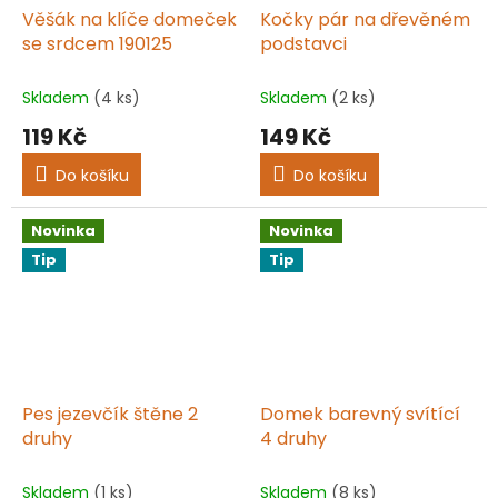
Věšák na klíče domeček
Kočky pár na dřevěném
se srdcem 190125
podstavci
Skladem
(4 ks)
Skladem
(2 ks)
119 Kč
149 Kč
Do košíku
Do košíku
Novinka
Novinka
Tip
Tip
Pes jezevčík štěne 2
Domek barevný svítící
druhy
4 druhy
Skladem
(1 ks)
Skladem
(8 ks)