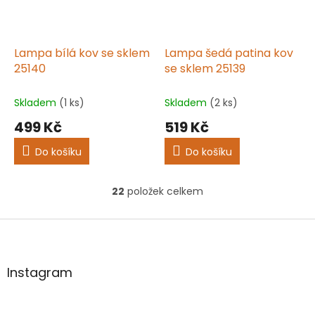
Lampa bílá kov se sklem
Lampa šedá patina kov
25140
se sklem 25139
Skladem
(1 ks)
Skladem
(2 ks)
499 Kč
519 Kč
Do košíku
Do košíku
22
položek celkem
O
v
l
Z
á
á
d
p
a
a
Instagram
c
t
í
í
p