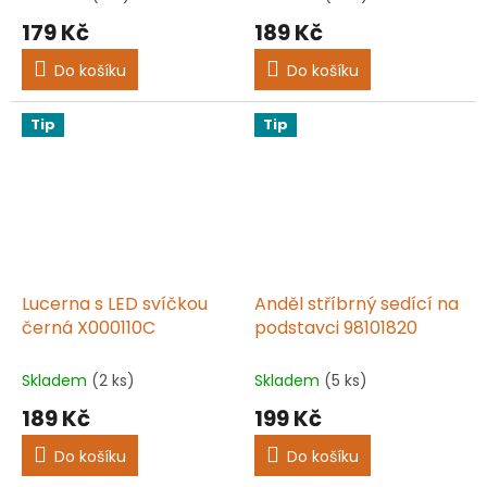
179 Kč
189 Kč
Do košíku
Do košíku
Tip
Tip
Lucerna s LED svíčkou
Anděl stříbrný sedící na
černá X000110C
podstavci 98101820
Skladem
(2 ks)
Skladem
(5 ks)
189 Kč
199 Kč
Do košíku
Do košíku