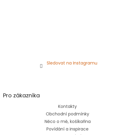
r
v
k
y
v
ý
p
i
s
u
Sledovat na Instagramu
Pro zákazníka
Kontakty
Obchodní podmínky
Něco o mě, košíkařina
Povídání a inspirace