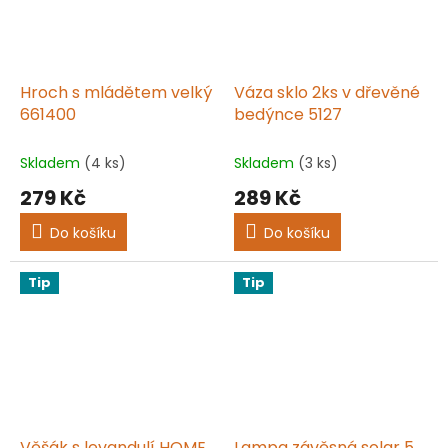
Hroch s mládětem velký
Váza sklo 2ks v dřevěné
661400
bedýnce 5127
Skladem
(4 ks)
Skladem
(3 ks)
279 Kč
289 Kč
Do košíku
Do košíku
Tip
Tip
Věšák s levandulí HOME
Lampa závěsná solar 5