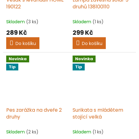
190122
druhů 138100110
Skladem
(3 ks)
Skladem
(1 ks)
289 Kč
299 Kč
Do košíku
Do košíku
Novinka
Novinka
Tip
Tip
Pes zarážka na dveře 2
Surikata s mládětem
druhy
stojící velká
Skladem
(2 ks)
Skladem
(1 ks)