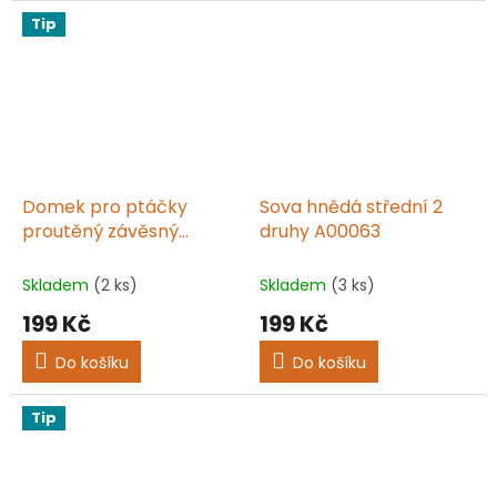
Tip
Domek pro ptáčky
Sova hnědá střední 2
proutěný závěsný
druhy A00063
VH1000400
Skladem
(2 ks)
Skladem
(3 ks)
199 Kč
199 Kč
Do košíku
Do košíku
Tip