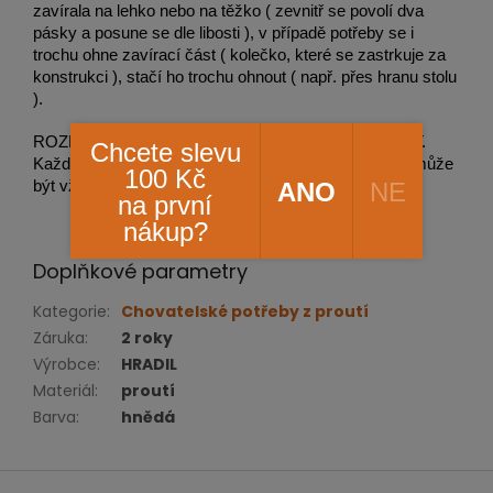
zavírala na lehko nebo na těžko ( zevnitř se povolí dva
pásky a posune se dle libosti ), v případě potřeby se i
trochu ohne zavírací část ( kolečko, které se zastrkuje za
konstrukci ), stačí ho trochu ohnout ( např. přes hranu stolu
).
ROZMĚRY a provedení proutí se mohou drobně LIŠIT.
Chcete slevu
Každá výroba proutěného zboží je jedinečná a tak nemůže
100 Kč
ANO
NE
být vždy na 100% rozměrově a provedením stejná.
na první
nákup?
Doplňkové parametry
Kategorie
:
Chovatelské potřeby z proutí
Záruka
:
2 roky
Výrobce
:
HRADIL
Materiál
:
proutí
Barva
:
hnědá
Z