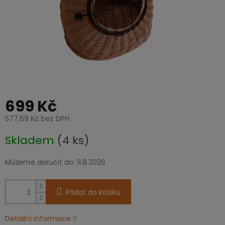
699 Kč
577,69 Kč bez DPH
Měrná
Skladem
(4 ks)
cena:
Můžeme doručit do:
11.8.2026
Přidat do košíku
Detailní informace