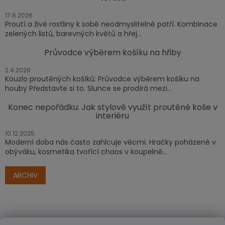
17.6.2026
Proutí a živé rostliny k sobě neodmyslitelně patří. Kombinace
zelených listů, barevných květů a hřej...
Průvodce výběrem košíku na hřiby
2.4.2026
Kouzlo proutěných košíků: Průvodce výběrem košíku na
houby Představte si to. Slunce se prodírá mezi...
Konec nepořádku: Jak stylově využít proutěné koše v
interiéru
10.12.2025
Moderní doba nás často zahlcuje věcmi. Hračky poházené v
obýváku, kosmetika tvořící chaos v koupelně...
ARCHIV