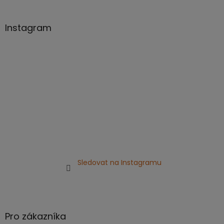
á
p
a
Instagram
t
í
Sledovat na Instagramu
Pro zákazníka