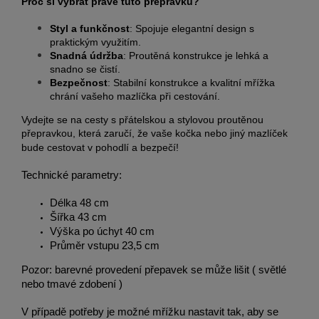
Proč si vybrat právě tuto přepravku?
Styl a funkčnost
: Spojuje elegantní design s
praktickým využitím.
Snadná údržba
: Proutěná konstrukce je lehká a
snadno se čistí.
Bezpečnost
: Stabilní konstrukce a kvalitní mřížka
chrání vašeho mazlíčka při cestování.
Vydejte se na cesty s přátelskou a stylovou proutěnou
přepravkou, která zaručí, že vaše kočka nebo jiný mazlíček
bude cestovat v pohodlí a bezpečí!
Technické parametry:
Délka 48 cm
Šířka 43 cm
Výška po úchyt 40 cm
Průměr vstupu 23,5 cm
Pozor: barevné provedení přepavek se může lišit ( světlé
nebo tmavé zdobení )
V případě potřeby je možné mřížku nastavit tak, aby se