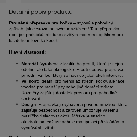
Detailní popis produktu
Proutěná přepravka pro kočky
– stylový a pohodlný
způsob, jak cestovat se svým mazlíčkem! Tato přepravka
není jen praktická, ale také skvělým módním doplňkem pro
každého milovníka koček.
Hlavní vlastnosti:
Materiál
: Vyrobena z kvalitního proutí, které je nejen
odolné, ale také ekologické. Proutí dodává přepravce
přírodní vzhled, který se hodí do jakéhokoli interiéru.
Velikost
: Ideální pro menší až střední kočky, ale také
vhodná pro menší psy nebo jiná domácí zvířata.
Rozměry zajišťují dostatek prostoru pro pohodlné
cestování.
Design
: Přepravka je vybavena pevnou mřížkou, která
zajišťuje bezpečnost a zároveň umožňuje vašemu
mazlíčkovi sledovat okolí. Mřížka je snadno
otevíratelná, což usnadňuje manipulaci při vkládání a
vyndávání zvířete.