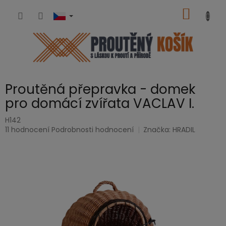
Přejít
NÁKUP
na
obsah
KOŠÍK
Proutěná přepravka - domek
pro domácí zvířata VACLAV I.
H142
Průměrné
11 hodnocení
Podrobnosti hodnocení
Značka:
HRADIL
hodnocení
produktu
je
5,0
z
5
hvězdiček.