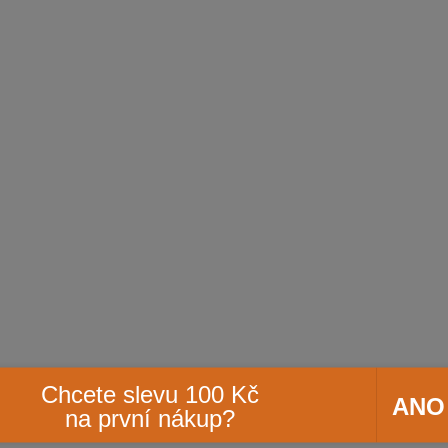
Chcete slevu 100 Kč
ANO
na první nákup?