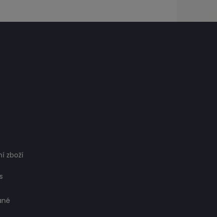
í zboží
s
ané