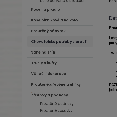
Koše barvené a s látkou
Popi
Koše na prádlo
Det
Koše piknikové a na kolo
Prou
Proutěný nábytek
Lehký
Chovatelské potřeby z proutí
pro r
Sáně na sníh
Tech
Truhly a kufry
Vánoční dekorace
Proutěné,dřevěné truhlíky
ROZM
jedi
Zásuvky a podnosy
Proutěné podnosy
Proutěné zásuvky