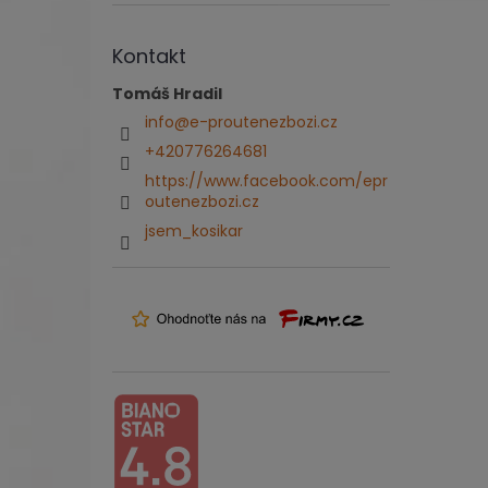
Kontakt
Tomáš Hradil
info
@
e-proutenezbozi.cz
+420776264681
https://www.facebook.com/epr
outenezbozi.cz
jsem_kosikar