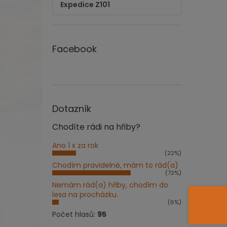
Expedice Z101
Facebook
Dotazník
Chodíte rádi na hřiby?
Ano 1 x za rok
(22%)
Chodím pravidelně, mám to rád(a)
(72%)
Nemám rád(a) hřiby, chodím do
lesa na procházku.
(6%)
Počet hlasů:
95