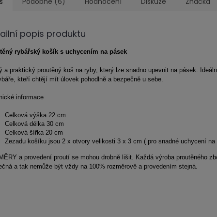
s
Podobné (6)
Hodnocení
Diskuze
Značka
ailní popis produktu
těný rybářský košík s uchycením na pásek
 a praktický proutěný koš na ryby, který lze snadno upevnit na pásek. Ideáln
ybáře, kteří chtějí mít úlovek pohodlně a bezpečně u sebe.
nické informace
Celková výška 22 cm
Celková délka 30 cm
Celková šířka 20 cm
Zezadu košíku jsou 2 x otvory velikosti 3 x 3 cm ( pro snadné uchycení na
ĚRY a provedení proutí se mohou drobně lišit. Každá výroba proutěného zbo
nečná a tak nemůže být vždy na 100% rozměrově a provedením stejná.