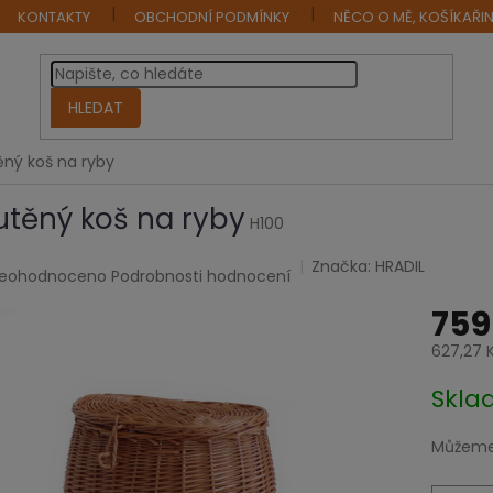
KONTAKTY
OBCHODNÍ PODMÍNKY
NĚCO O MĚ, KOŠÍKAŘI
HLEDAT
ěný koš na ryby
utěný koš na ryby
H100
Značka:
HRADIL
růměrné
eohodnoceno
Podrobnosti hodnocení
odnocení
759
roduktu
e
627,27 
,0
Měrná
Skl
cena:
vězdiček.
Můžeme 