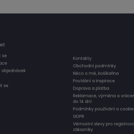
et
Pro zákazníka
t se
Kontakty
race
Obchodní podmínky
e objednávek
Něco o mě, košíkařina
Povídání a inspirace
t se
Doprava a platba
Reklamace, výměna a vrácen
do 14 dní
Podmínky používání a cookie
GDPR
Věrnostní slevy pro registrov
zákazníky