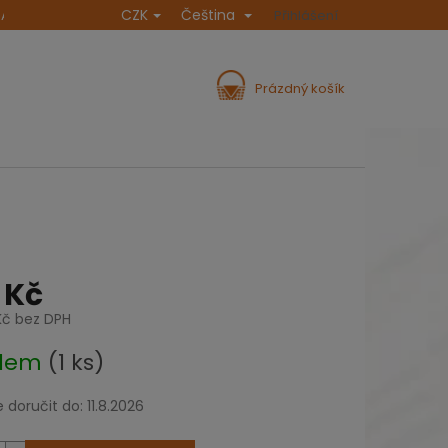
CZK
Čeština
NA
POVÍDÁNÍ A INSPIRACE
DOPRAVA A PLATBA
Přihlášení
REKLAMA
NÁKUPNÍ
Prázdný košík
KOŠÍK
 Kč
Kč bez DPH
adem
(1 ks)
doručit do:
11.8.2026