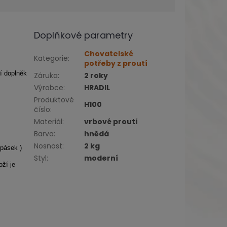
Doplňkové parametry
Chovatelské
Kategorie
:
potřeby z proutí
í doplněk
Záruka
:
2 roky
Výrobce
:
HRADIL
Produktové
H100
číslo
:
Materiál
:
vrbové proutí
Barva
:
hnědá
Nosnost
:
2 kg
 pásek )
Styl
:
moderní
ží je