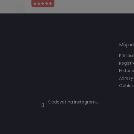
Z
á
p
a
t
Můj úč
Instagram
í
Přihlási
Regist
Histori
Adresy
Odhlási
Sledovat na Instagramu