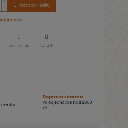
Přidat do košíku
í informace
ZEPTAT SE
SDÍLET
Doprava zdarma
Při objednávce nad 2000
ákazníky
kč