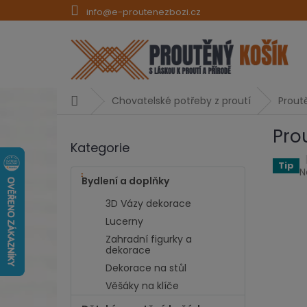
Přejít
info@e-proutenezbozi.cz
na
obsah
Domů
Chovatelské potřeby z proutí
Prout
P
Pro
o
Kategorie
Přeskočit
s
kategorie
t
Tip
P
N
r
Bydlení a doplňky
h
a
p
3D Vázy dekorace
n
j
Lucerny
0
n
z
Zahradní figurky a
í
5
dekorace
p
h
Dekorace na stůl
a
n
Věšáky na klíče
e