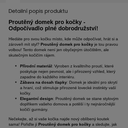
Detailní popis produktu
Proutěný domek pro kočky -
Odpočívadlo plné dobrodružství!
Hledáte pro svou kočku místo, kde může odpočívat, hrát si a
zároveň mít styl?
Proutěný domek pro kočky
je tou pravou
volbou! Tento domek není jen obyčejným útočištěm, ale
skutečným kočičím rájem.
Přírodní materiál
: Vyroben z kvalitního proutí, které
poskytuje nejen pevnost, ale i přirozený vzhled, který
zapadne do každého interiéru.
Zábava na dosah tlapky
: Domek je ideální pro skrytí
a hraní, což stimuluje přirozené lovecké instinkty vaší
kočky.
Elegantní design
: Proutěný domek se stane stylovým
doplňkem vašeho domova a potěší i ty nejnáročnější
kočičí gurmány.
Nečekejte, až si vaše kočka najde nový oblíbený koutek
sama! Pořiďte jí
Proutěný domek pro kočky
a sledujte, jak