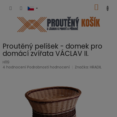
Přejít
NÁKUP
na
obsah
KOŠÍK
Proutěný pelíšek - domek pro
domácí zvířata VÁCLAV II.
H119
Průměrné
4 hodnocení
Podrobnosti hodnocení
Značka:
HRADIL
hodnocení
produktu
je
5,0
z
5
hvězdiček.