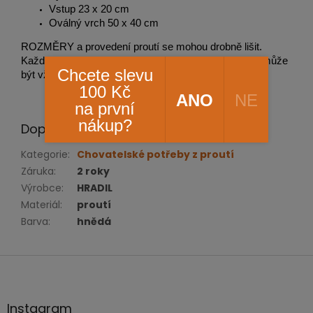
Vstup 23 x 20 cm
Oválný vrch 50 x 40 cm
ROZMĚRY a provedení proutí se mohou drobně lišit.
Každá výroba proutěného zboží je jedinečná a tak nemůže
Chcete slevu
být vždy na 100% rozměrově a provedením stejná.
100 Kč
ANO
NE
na první
nákup?
Doplňkové parametry
Kategorie
:
Chovatelské potřeby z proutí
Záruka
:
2 roky
Výrobce
:
HRADIL
Materiál
:
proutí
Barva
:
hnědá
Z
á
p
a
Instagram