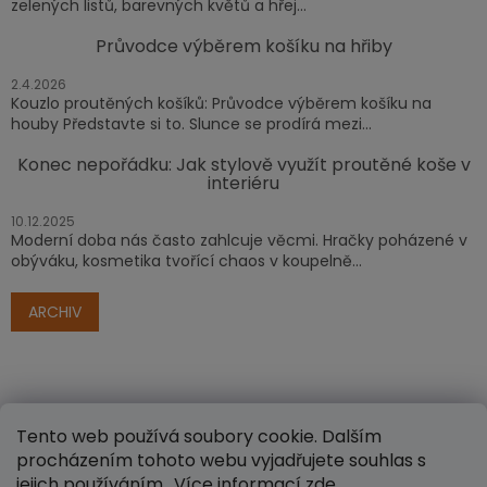
zelených listů, barevných květů a hřej...
Průvodce výběrem košíku na hřiby
2.4.2026
Kouzlo proutěných košíků: Průvodce výběrem košíku na
houby Představte si to. Slunce se prodírá mezi...
Konec nepořádku: Jak stylově využít proutěné koše v
interiéru
10.12.2025
Moderní doba nás často zahlcuje věcmi. Hračky poházené v
obýváku, kosmetika tvořící chaos v koupelně...
ARCHIV
Tento web používá soubory cookie. Dalším
procházením tohoto webu vyjadřujete souhlas s
jejich používáním.. Více informací
zde
.