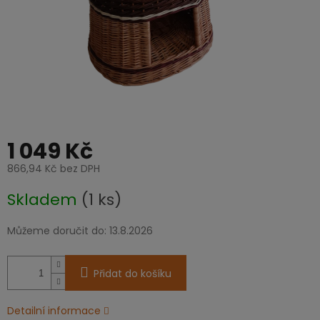
1 049 Kč
866,94 Kč bez DPH
Měrná
Skladem
(1 ks)
cena:
Můžeme doručit do:
13.8.2026
Přidat do košíku
Detailní informace