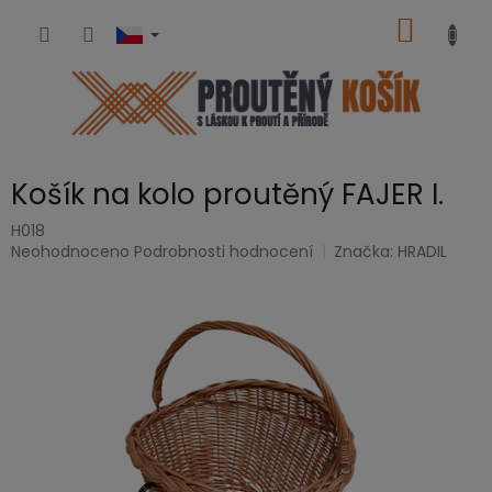
Přejít
NÁKUP
na
obsah
KOŠÍK
Košík na kolo proutěný FAJER I.
H018
Průměrné
Neohodnoceno
Podrobnosti hodnocení
Značka:
HRADIL
hodnocení
produktu
je
0,0
z
5
hvězdiček.