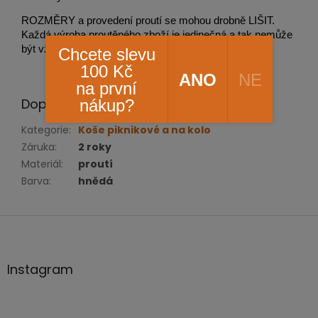
ROZMĚRY a provedení proutí se mohou drobně LIŠIT.
Každá výroba proutěného zboží je jedinečná a tak nemůže
být vždy na 100% rozměrově a provedením stejná.
Chcete slevu
100 Kč
ANO
NE
na první
Doplňkové parametry
nákup?
Kategorie
:
Koše piknikové a na kolo
Záruka
:
2 roky
Materiál
:
proutí
Barva
:
hnědá
Z
á
p
a
Instagram
t
í