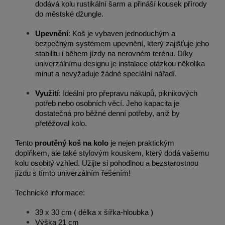
dodává kolu rustikální šarm a přináší kousek přírody
do městské džungle.
Upevnění
: Koš je vybaven jednoduchým a
bezpečným systémem upevnění, který zajišťuje jeho
stabilitu i během jízdy na nerovném terénu. Díky
univerzálnímu designu je instalace otázkou několika
minut a nevyžaduje žádné speciální nářadí.
Využití
: Ideální pro přepravu nákupů, piknikových
potřeb nebo osobních věcí. Jeho kapacita je
dostatečná pro běžné denní potřeby, aniž by
přetěžoval kolo.
Tento
proutěný koš na kolo
je nejen praktickým
doplňkem, ale také stylovým kouskem, který dodá vašemu
kolu osobitý vzhled. Užijte si pohodlnou a bezstarostnou
jízdu s tímto univerzálním řešením!
Technické informace:
39 x 30 cm ( délka x šířka-hloubka )
Výška 21 cm