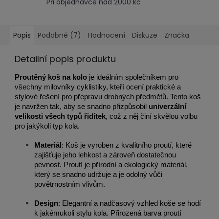
Při objednávce nad 2000 kč
Popis
Podobné (7)
Hodnocení
Diskuze
Značka
Detailní popis produktu
Proutěný koš na kolo
je ideálním společníkem pro
všechny milovníky cyklistiky, kteří ocení praktické a
stylové řešení pro přepravu drobných předmětů. Tento koš
je navržen tak, aby se snadno přizpůsobil
univerzální
velikosti všech typů řidítek
, což z něj činí skvělou volbu
pro jakýkoli typ kola.
Materiál
: Koš je vyroben z kvalitního proutí, které
zajišťuje jeho lehkost a zároveň dostatečnou
pevnost. Proutí je přírodní a ekologický materiál,
který se snadno udržuje a je odolný vůči
povětrnostním vlivům.
Design
: Elegantní a nadčasový vzhled koše se hodí
k jakémukoli stylu kola. Přirozená barva proutí