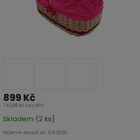
899 Kč
742,98 Kč bez DPH
Měrná
Skladem
(2 ks)
cena:
Můžeme doručit do:
12.8.2026