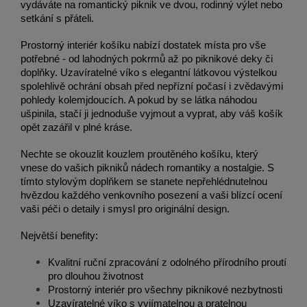
vydáváte na romantický piknik ve dvou, rodinný výlet nebo
setkání s přáteli.
Prostorný interiér košíku nabízí dostatek místa pro vše
potřebné - od lahodných pokrmů až po piknikové deky či
doplňky. Uzavíratelné víko s elegantní látkovou výstelkou
spolehlivě ochrání obsah před nepřízní počasí i zvědavými
pohledy kolemjdoucích. A pokud by se látka náhodou
ušpinila, stačí ji jednoduše vyjmout a vyprat, aby váš košík
opět zazářil v plné kráse.
Nechte se okouzlit kouzlem proutěného košíku, který
vnese do vašich pikniků nádech romantiky a nostalgie. S
tímto stylovým doplňkem se stanete nepřehlédnutelnou
hvězdou každého venkovního posezení a vaši blízcí ocení
vaši péči o detaily i smysl pro originální design.
Největší benefity:
Kvalitní ruční zpracování z odolného přírodního proutí
pro dlouhou životnost
Prostorný interiér pro všechny piknikové nezbytnosti
Uzavíratelné víko s vyjímatelnou a pratelnou