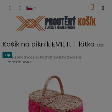
Přejít
NÁKUP
na
obsah
KOŠÍK
Košík na piknik EMIL II. + látka
H020
Tip
Průměrné
Neohodnoceno
Podrobnosti hodnocení
hodnocení
Značka:
HRADIL
produktu
je
0,0
z
5
hvězdiček.