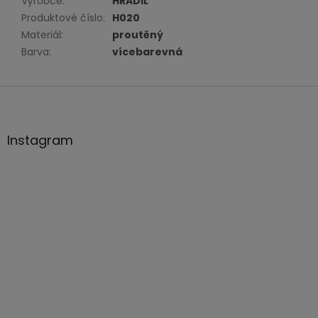
Výrobce
:
HRADIL
Produktové číslo
:
H020
Materiál
:
proutěný
Barva
:
vícebarevná
Z
á
p
a
Instagram
t
í