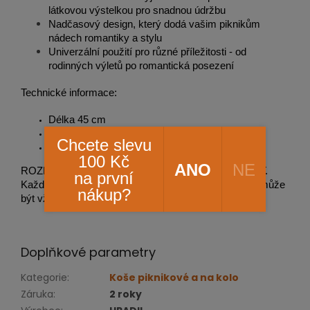
látkovou výstelkou pro snadnou údržbu
Nadčasový design, který dodá vašim piknikům
nádech romantiky a stylu
Univerzální použití pro různé příležitosti - od
rodinných výletů po romantická posezení
Technické informace:
Délka 45 cm
Šířka-hloubka 26cm
Chcete slevu
Výška po ucho 42 cm
100 Kč
ANO
NE
ROZMĚRY a provedení proutí se mohou drobně LIŠIT.
na první
Každá výroba proutěného zboží je jedinečná a tak nemůže
nákup?
být vždy na 100% rozměrově a provedením stejná.
Doplňkové parametry
Kategorie
:
Koše piknikové a na kolo
Záruka
:
2 roky