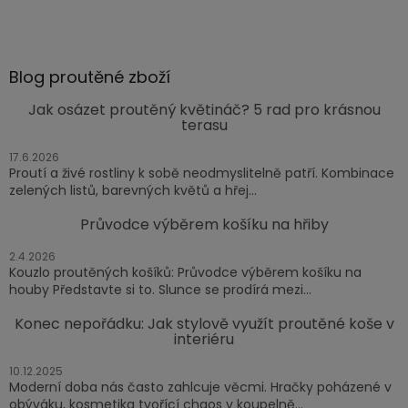
Blog proutěné zboží
Jak osázet proutěný květináč? 5 rad pro krásnou
terasu
17.6.2026
Proutí a živé rostliny k sobě neodmyslitelně patří. Kombinace
zelených listů, barevných květů a hřej...
Průvodce výběrem košíku na hřiby
2.4.2026
Kouzlo proutěných košíků: Průvodce výběrem košíku na
houby Představte si to. Slunce se prodírá mezi...
Konec nepořádku: Jak stylově využít proutěné koše v
interiéru
10.12.2025
Moderní doba nás často zahlcuje věcmi. Hračky poházené v
obýváku, kosmetika tvořící chaos v koupelně...