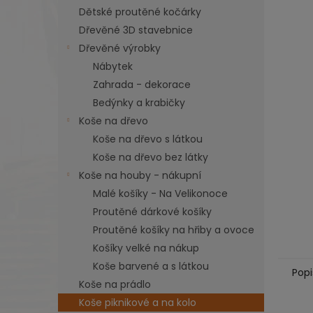
n
Dětské proutěné kočárky
e
Dřevěné 3D stavebnice
l
Dřevěné výrobky
Nábytek
Zahrada - dekorace
Bedýnky a krabičky
Koše na dřevo
Koše na dřevo s látkou
Koše na dřevo bez látky
Koše na houby - nákupní
Malé košíky - Na Velikonoce
Proutěné dárkové košíky
Proutěné košíky na hřiby a ovoce
Košíky velké na nákup
Koše barvené a s látkou
Popi
Koše na prádlo
Koše piknikové a na kolo