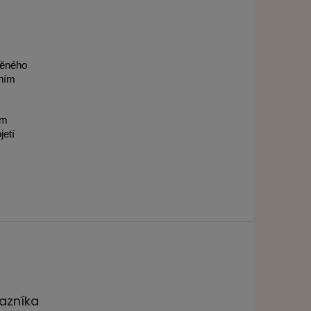
těného
ením
ým
jetí
azníka