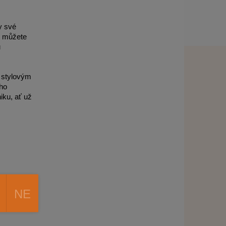
y své
k můžete
u
i stylovým
ho
iku, ať už
nu
nkovního
NE