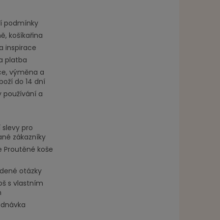
í podmínky
, košíkařina
a inspirace
a platba
e, výměna a
boží do 14 dní
 používání a
 slevy pro
ané zákazníky
 Proutěné koše
adené otázky
oš s vlastním
m
ednávka