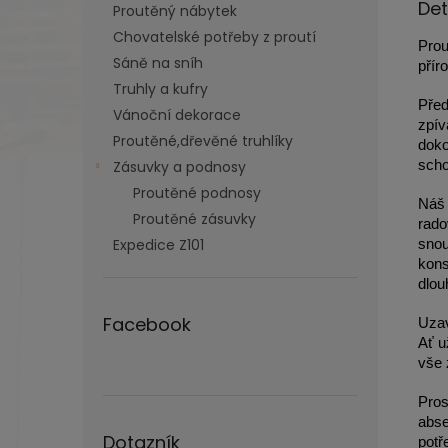
Det
Proutěný nábytek
Chovatelské potřeby z proutí
Prou
Sáně na sníh
přír
Truhly a kufry
Před
Vánoční dekorace
zpív
Proutěné,dřevěné truhlíky
doko
Zásuvky a podnosy
scho
Proutěné podnosy
Náš 
Proutěné zásuvky
rado
Expedice Z101
snou
kons
dlou
Facebook
Uzav
Ať u
vše 
Pros
abse
Dotazník
potř