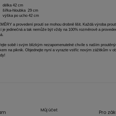
délka 42 cm
šířka-hloubka 29 cm
výška po ucho 42 cm
ĚRY a provedení proutí se mohou drobně lišit. Každá výroba prou
í je jedinečná a tak nemůže být vždy na 100% rozměrově a proved
ná.
ejte sobě i svým blízkým nezapomenutelné chvíle s naším proutěn
kem na piknik. Objednejte nyní a vyrazte vstříc novým zážitkům v ob
ody!
Můj účet
ram
Pro zák