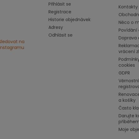
Přihlásit se
Kontakty
Registrace
Obchodn
Historie objednávek
Něco o mě
Adresy
Povídání 
Odhlásit se
Doprava 
Sledovat na
Reklamac
Instagramu
vrácení z
Podmínky
cookies
GDPR
Věrnostní
registrov
Renovace
a košíky
Často kl
Darujte k
příběhe
Moje obj