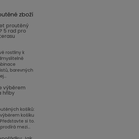
outěné zboží
et proutěný
? 5 rad pro
terasu
vé rostliny k
myslitelně
mbinace
listů, barevných
j...
e výběrem
a hřiby
outěných košíků:
 výběrem košíku
ředstavte si to.
prodírá mezi...
pořádku: Jak