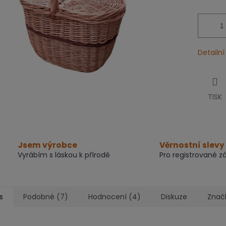
Detailn
TISK
Jsem výrobce
Věrnostní slevy
Vyrábím s láskou k přírodě
Pro registrované z
s
Podobné (7)
Hodnocení (4)
Diskuze
Znač