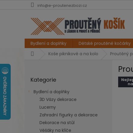
Přejít
info@e-proutenezbozi.cz
na
obsah
Bydlení a doplňky
Dětské proutěné kočárky
Domů
Koše piknikové a na kolo
Proutěný pi
P
Prou
o
Přeskočit
s
Kategorie
kategorie
Nejle
t
na
r
Bydlení a doplňky
a
3D Vázy dekorace
n
Lucerny
n
í
Zahradní figurky a dekorace
p
Dekorace na stůl
a
Věšáky na klíče