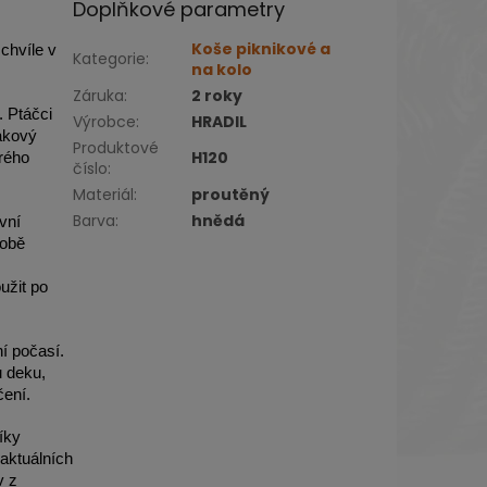
Doplňkové parametry
Koše piknikové a
chvíle v
Kategorie
:
na kolo
Záruka
:
2 roky
. Ptáčci
Výrobce
:
HRADIL
takový
Produktové
H120
erého
číslo
:
Materiál
:
proutěný
Barva
:
hnědá
vní
sobě
užit po
í počasí.
u deku,
čení.
íky
 aktuálních
v z