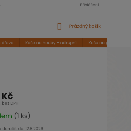
CZK
Čeština
NA
POVÍDÁNÍ A INSPIRACE
DOPRAVA A PLATBA
Přihlášení
REKLAMA
NÁKUPNÍ
Prázdný košík
KOŠÍK
a dřevo
Koše na houby - nákupní
Koše na prádlo
 Kč
č bez DPH
adem
(1 ks)
doručit do:
12.8.2026