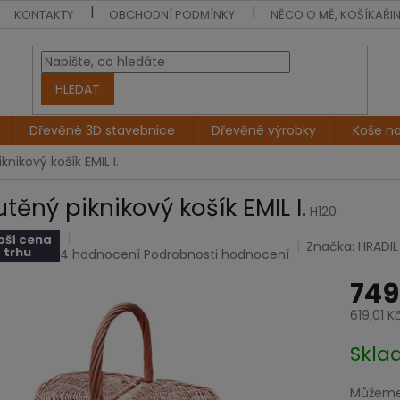
KONTAKTY
OBCHODNÍ PODMÍNKY
NĚCO O MĚ, KOŠÍKAŘI
HLEDAT
Dřevěné 3D stavebnice
Dřevěné výrobky
Koše n
knikový košík EMIL I.
těný piknikový košík EMIL I.
H120
pší cena
Značka:
HRADIL
 trhu
Průměrné
4 hodnocení
Podrobnosti hodnocení
hodnocení
749
produktu
je
619,01 K
4,8
z
Měrná
Skl
5
cena:
hvězdiček.
Můžeme 