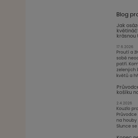
Blog pr
Jak osáz
květináč
krásnou 
17.6.2026
Proutí a ži
sobě neod
patří. Ko
zelených 
květů a hře
Průvodc
košíku n
2.4.2026
Kouzlo pr
Průvodce
na houby P
Slunce se 
Konec ne