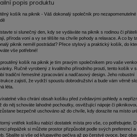
ailní popis produktu
těný košík na piknik - Váš dokonalý společník pro nezapomenutelné 
odě
stavte si slunečný den, kdy se vydáváte na piknik s rodinou či přáteli
ají, příroda voní a vy se těšíte na chvíle pohody a relaxace. A co by 
nalý piknik neměl postrádat? Přece stylový a praktický košík, do kt
váte vše potřebné!
proutěný košík na piknik je tím pravým společníkem pro vaše venko
vánky. Ručně vyrobený z kvalitního přírodního proutí, tento košík v 
bí tradiční řemeslné zpracování a nadčasový design. Jeho robustní
trukce zajistí, že vydrží spoustu dobrodružství a bude vám věrně slo
há léta.
íratelné víko chrání obsah košíku před zvědavými pohledy a nepřízn
ž do něj schováte lahodné pochoutky, osvěžující nápoje či piknikovo
zůstane bezpečně uschováno až do chvíle, kdy dorazíte na místo ur
torný vnitřek košíku nabízí dostatek místa pro vše, co potřebujete. D
nci přepážek si můžete prostor přizpůsobit podle svých preferencí a
eb. Sbalíte si vše od křupavého pečiva až po čerstvé ovoce, bez oba