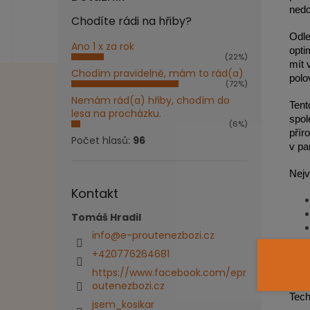
nedo
Chodíte rádi na hřiby?
Odle
Ano 1 x za rok
opti
(22%)
mít 
Chodím pravidelně, mám to rád(a)
polo
(72%)
Nemám rád(a) hřiby, chodím do
Tent
lesa na procházku.
spol
(6%)
přír
Počet hlasů:
96
v pa
Nejv
Kontakt
Tomáš Hradil
info
@
e-proutenezbozi.cz
+420776264681
https://www.facebook.com/epr
outenezbozi.cz
Tech
jsem_kosikar