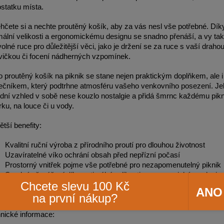
statku místa.
hčete si a nechte proutěný košík, aby za vás nesl vše potřebné. Dík
mální velikosti a ergonomickému designu se snadno přenáší, a vy ta
volné ruce pro důležitější věci, jako je držení se za ruce s vaší draho
vičkou či focení nádherných vzpomínek.
o proutěný košík na piknik se stane nejen praktickým doplňkem, ale 
ečníkem, který podtrhne atmosféru vašeho venkovního posezení. Je
odní vzhled v sobě nese kouzlo nostalgie a přidá šmrnc každému pikn
rku, na louce či u vody.
ětší benefity:
Kvalitní ruční výroba z přírodního proutí pro dlouhou životnost
Uzavíratelné víko ochrání obsah před nepřízní počasí
Prostorný vnitřek pojme vše potřebné pro nezapomenutelný piknik
Snadné přenášení díky optimální velikosti a ergonomickému desig
Chcete slevu 100 Kč
Nadčasový přírodní vzhled, který podtrhne atmosféru každého ve
ANO
na první nákup?
posezení
nické informace: