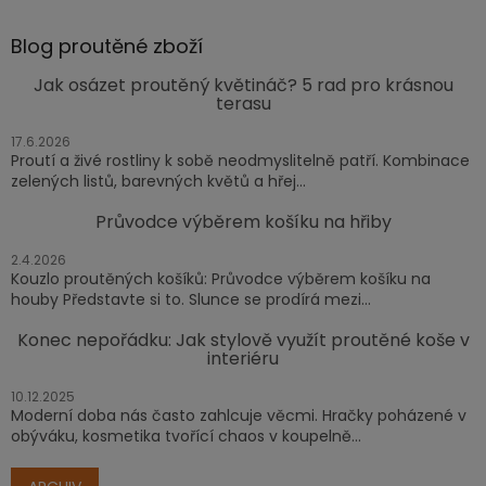
Blog proutěné zboží
Jak osázet proutěný květináč? 5 rad pro krásnou
terasu
17.6.2026
Proutí a živé rostliny k sobě neodmyslitelně patří. Kombinace
zelených listů, barevných květů a hřej...
Průvodce výběrem košíku na hřiby
2.4.2026
Kouzlo proutěných košíků: Průvodce výběrem košíku na
houby Představte si to. Slunce se prodírá mezi...
Konec nepořádku: Jak stylově využít proutěné koše v
interiéru
10.12.2025
Moderní doba nás často zahlcuje věcmi. Hračky poházené v
obýváku, kosmetika tvořící chaos v koupelně...