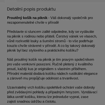
Detailní popis produktu
Proutěný košík na piknik
- Váš dokonalý společník pro
nezapomenutelné chvíle v přírodě
Představte si sluncem zalité odpoledne, kdy se vydáváte
na piknik s rodinou nebo přáteli. Čerstvý vánek ve vlasech,
vůně rozkvetlé louky a šumění stromů - to vše podtrhuje
kouzlo chvíle strávené v přírodě. A co by takový dokonalý
piknik byl bez stylového a praktického košíku?
Náš proutěný košík na piknik je tím pravým společníkem
pro vaše venkovní posezení. Ručně pletený z kvalitního
proutí, každý kus je originálem s vlastním příběhem.
Přírodní materiál dodává košíku nádech rustikální elegance
a zároveň mu propůjčuje odolnost a trvanlivost.
Uzavíratelný vrch košíku spolehlivě ochrání vaše dobroty
před zvědavými pohledy a případným hmyzem. Vyndávací
látka uvnitř košíku, kterou lze jednoduše vyprat, zase
zajistí snadnou údržbu a čistotu.