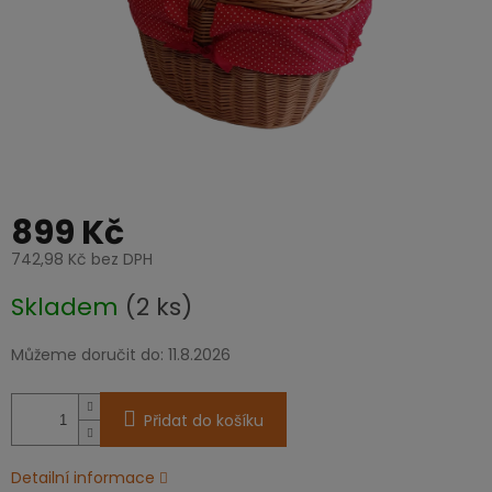
899 Kč
742,98 Kč bez DPH
Měrná
Skladem
(2 ks)
cena:
Můžeme doručit do:
11.8.2026
Přidat do košíku
Detailní informace