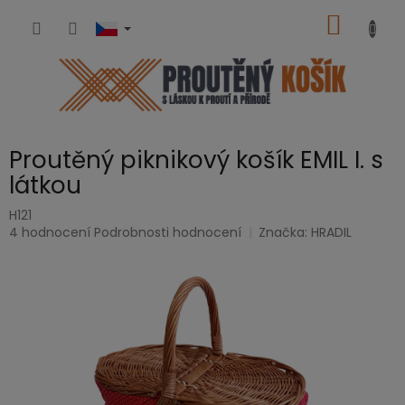
Přejít
NÁKUP
na
obsah
KOŠÍK
Proutěný piknikový košík EMIL I. s
látkou
H121
Průměrné
4 hodnocení
Podrobnosti hodnocení
Značka:
HRADIL
hodnocení
produktu
je
5,0
z
5
hvězdiček.