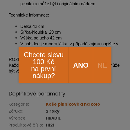
pikniku a může být i originálním dárkem
Technické informace:
Délka 42 cm
Šířka-hloubka 29 cm
Výška po ucho 42 cm
V nabídce je modrá látka, v případě zájmu napište v
objednávce do poznámky
Chcete slevu
ROZMĚRY a provedení proutí se mohou drobně lišit.
100 Kč
ANO
NE
Každá výroba proutěného zboží je jedinečná a tak nemůže
na první
být vždy na 100% rozměrově a provedením stejná.
nákup?
Doplňkové parametry
Kategorie
:
Koše piknikové a na kolo
Záruka
:
2 roky
Výrobce
:
HRADIL
Produktové číslo
:
H121