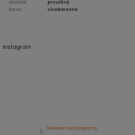
Materiál
:
proutěný
Barva
:
vícebarevná
Z
á
p
a
Instagram
t
í
Sledovat na Instagramu