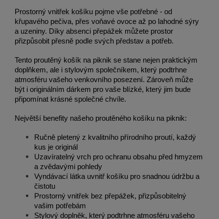
Prostorný vnitřek košíku pojme vše potřebné - od
křupavého pečiva, přes voňavé ovoce až po lahodné sýry
a uzeniny. Díky absenci přepážek můžete prostor
přizpůsobit přesně podle svých představ a potřeb.
Tento proutěný košík na piknik se stane nejen praktickým
doplňkem, ale i stylovým společníkem, který podtrhne
atmosféru vašeho venkovního posezení. Zároveň může
být i originálním dárkem pro vaše blízké, který jim bude
připomínat krásné společné chvíle.
Největší benefity našeho proutěného košíku na piknik:
Ručně pletený z kvalitního přírodního proutí, každý
kus je originál
Uzavíratelný vrch pro ochranu obsahu před hmyzem
a zvědavými pohledy
Vyndávací látka uvnitř košíku pro snadnou údržbu a
čistotu
Prostorný vnitřek bez přepážek, přizpůsobitelný
vašim potřebám
Stylový doplněk, který podtrhne atmosféru vašeho